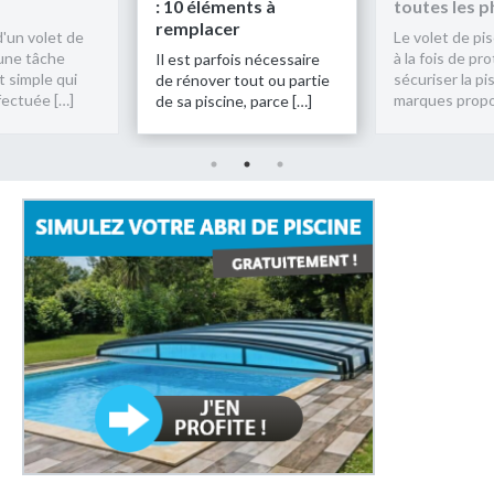
: 10 éléments à
toutes les 
remplacer
d'un volet de
Le volet de pi
 une tâche
à la fois de pr
Il est parfois nécessaire
t simple qui
sécuriser la pi
de rénover tout ou partie
fectuée […]
marques propo
de sa piscine, parce […]