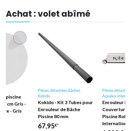
Achat : volet abîmé
Pièces détachées bâches
Pièces détachée
Kokido
Aqualux Internat
 de piscine
Kokido - Kit 3 Tubes pour
Enrouleur Él
417 cm Gris -
Enrouleur de Bâche
Couverture à
tore - Gris
Piscine 80 mm
Piscine Roll 
NG
International
67,95
€*