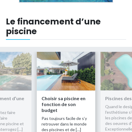
Le financement d’une
piscine
 piscine en
Piscines design
Le financem
de son
piscine
Quand le design et
l'esthétisme s'en mêlent,
Vous souhaitez
les piscines deviennent
installer ou fai
 facile de s’y
des oeuvres d'art.
construire une
ans le monde
Exceptionnelles et […]
vous vous inte
 et de […]