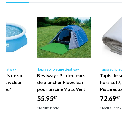
ne Bestway
Tapis sol piscine Bestway
Tapis sol piscin
apis de sol
Bestway - Protecteurs
Tapis de sol 
e Flowclear
de plancher Flowclear
hors sol 7,30
 Bleu"
pour piscine 9 pcs Vert
Piscineo.com
55,95
72,69
€*
€*
* Meilleur prix
* Meilleur prix