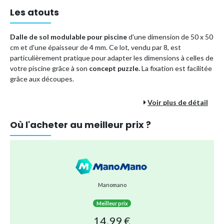
Les atouts
Dalle de sol modulable pour piscine
d'une dimension de 50 x 50
cm et d'une épaisseur de 4 mm. Ce lot, vendu par 8, est
particulièrement pratique pour adapter les dimensions à celles de
votre piscine grâce à son
concept puzzle.
La fixation est facilitée
grâce aux découpes.
Voir plus de détail
Chaque lot se compose de 8 dalles de 50 x 50 cm permettant de
couvrir une
surface de 2 mètres carrés,
pouvant être agencée
Où l'acheter au meilleur prix ?
en 100 x 200 cm ou 50 x 400 cm. La couleur disponible pour ces
dalles est le bleu. Elles sont conçues en mousse, matériaux qui
assure à la fois confort et durabilité.
Dimensions :
50 x 50 cm
Manomano
Epaisseur :
4 mm
Coloris :
Bleu
Meilleur prix
Matière :
Mousse
14,99 €