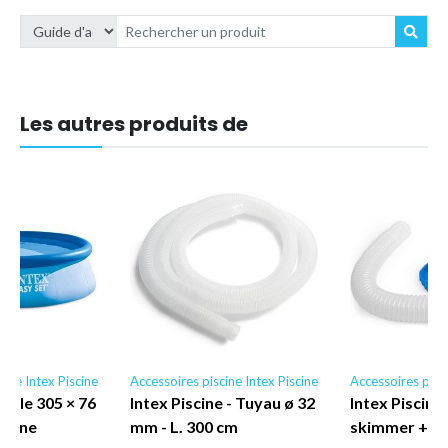
Les autres produits de
cine Intex Piscine
Accessoires piscine Intex Piscine
Accessoires pisci
cile 305 × 76
Intex Piscine - Tuyau ø 32
Intex Piscine
iscine
mm - L. 300 cm
skimmer + r