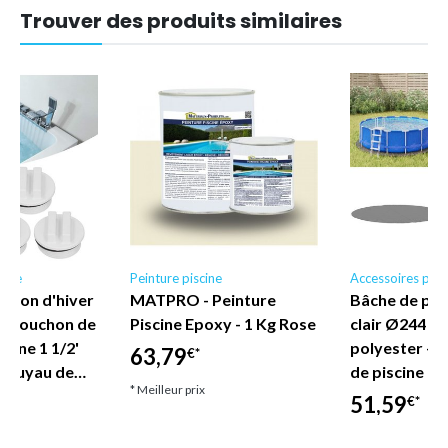
Trouver des produits similaires
cine
Peinture piscine
Accessoires pisc
uchon d'hiver
MATPRO - Peinture
Bâche de pisc
e, Bouchon de
Piscine Epoxy - 1 Kg Rose
clair Ø244 c
scine 1 1/2'
polyester - t
63,79
€*
e tuyau de…
de piscine - 
* Meilleur prix
51,59
€*
* Meilleur prix