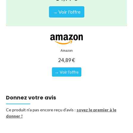
Lot :
8 dalles
→ Voir l'offre
Type de produit
Autres accessoires et équipements
Référence (EAN)
3560238950319
Amazon
24,89 €
→ Voir l'offre
Donnez votre avis
Ce produit n'a pas encore reçu d'avis :
soyez le premier à le
donner !