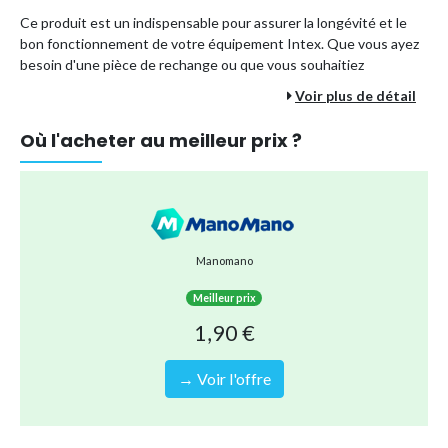
Ce produit est un indispensable pour assurer la longévité et le
bon fonctionnement de votre équipement Intex. Que vous ayez
besoin d'une pièce de rechange ou que vous souhaitiez
simplement disposer d'un joint supplémentaire, le
"Joint de
Voir plus de détail
rechange Intex 11587"
est la solution qu'il vous faut.
Où l'acheter au meilleur prix ?
Fabriqué par
Intex
,
Numéro de pièce :
11587
,
Conçu pour être le joint de rechange parfait pour votre
équipement.
Manomano
Meilleur prix
"Le Joint de rechange Intex 11587"
, un choix de qualité pour
l'entretien régulier de vos équipements Intex.
1,90 €
Type de produit
Autres accessoires et équipements
→ Voir l'offre
Référence (EAN)
1000027217893