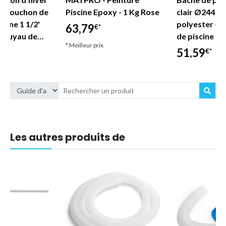
e, Bouchon de
Piscine Epoxy - 1 Kg Rose
clair Ø244 c
scine 1 1/2'
polyester - t
63,79
€*
e tuyau de…
de piscine - 
* Meilleur prix
51,59
€*
* Meilleur prix
Les autres produits de