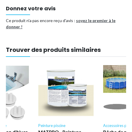
Donnez votre avis
Ce produit n'a pas encore reçu d'avis :
soyez le premier à le
donner !
Trouver des produits similaires
cine
Peinture piscine
Accessoires pisc
uchon d'hiver
MATPRO - Peinture
Bâche de pisc