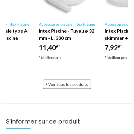
cine Intex Piscine
Accessoires piscine Intex Piscine
Accessoires pisci
ontale type A
Intex Piscine - Tuyau ø 32
Intex Piscine
 Piscine
mm - L. 300 cm
skimmer + r
11,40
7,92
€*
€*
* Meilleur prix
* Meilleur prix
Voir tous les produits
S'informer sur ce produit