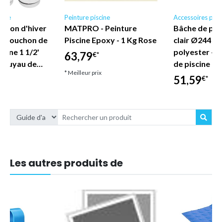
cine
Peinture piscine
Accessoires pisc
uchon d'hiver
MATPRO - Peinture
Bâche de pisc
e, Bouchon de
Piscine Epoxy - 1 Kg Rose
clair Ø244 c
scine 1 1/2'
polyester - t
63,79
€*
e tuyau de…
de piscine - 
* Meilleur prix
51,59
€*
* Meilleur prix
Les autres produits de