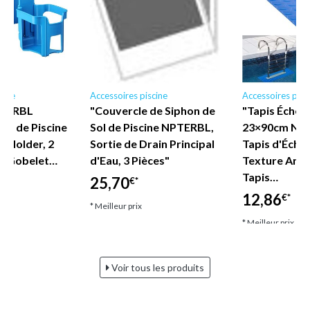
cine
Accessoires piscine
Accessoires pisc
PTERBL
"Couvercle de Siphon de
"Tapis Échell
et de Piscine
Sol de Piscine NPTERBL,
23×90cm NP
p Holder, 2
Sortie de Drain Principal
Tapis d'Échel
te-Gobelet…
d'Eau, 3 Pièces"
Texture Anti
Tapis…
25,70
€*
12,86
€*
* Meilleur prix
* Meilleur prix
Voir tous les produits