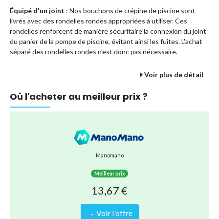
Équipé d'un joint
: Nos bouchons de crépine de piscine sont
livrés avec des rondelles rondes appropriées à utiliser. Ces
rondelles renforcent de manière sécuritaire la connexion du joint
du panier de la pompe de piscine, évitant ainsi les fuites. L'achat
séparé des rondelles rondes n'est donc pas nécessaire.
Voir plus de détail
Une finition soignée
: Nos bouchons de vidange pour filtres de
piscine vous impressionneront par leur finition de qualité. Ils
Où l'acheter au meilleur prix ?
présentent une surface lisse, un angle précis, et un filetage clair
pour une expérience de remplacement agréable et sans stress.
Une large gamme d'utilisations
: Nos bouchons de pompe pour
pièces de spa sont applicables à de nombreux endroits, tels que
Manomano
les piscines et les baignoires. Ils sont compatibles avec plusieurs
types de pompes de drainage disponibles sur le marché. Le kit
Meilleur prix
complet pour remplacer les deux bouchons de vidange de vos
13,67 €
pompes Hayward est inclus.
→ Voir l'offre
Vous pouvez remplacer les bouchons d'admission de la