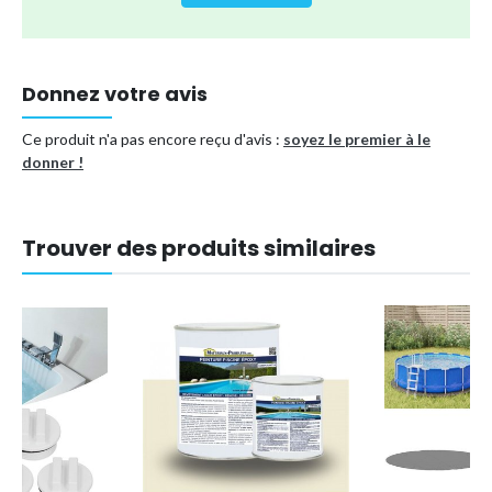
piscine si nécessaire. Cela répondra facilement à vos
besoins.
Donnez votre avis
Type de produit
Autres accessoires et équipements
Référence (EAN)
9412349262758
Ce produit n'a pas encore reçu d'avis :
soyez le premier à le
donner !
Trouver des produits similaires