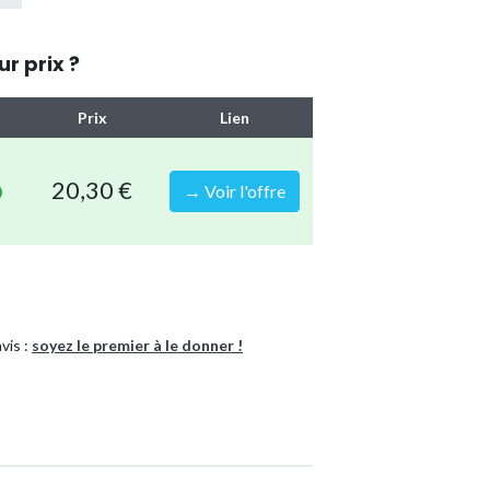
ur prix ?
Prix
Lien
20,30 €
→ Voir l'offre
vis :
soyez le premier à le donner !