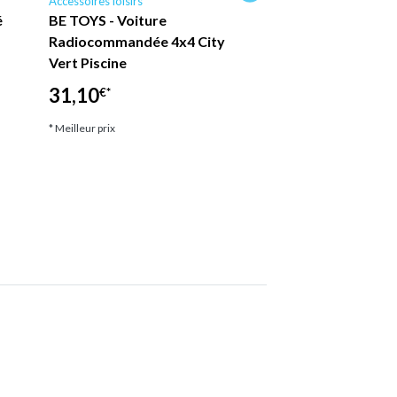
Accessoires loisirs
Accessoires loisirs
é
BE TOYS - Voiture
BE TOYS - Poupon 
Radiocommandée 4x4 City
avec Biberon et Pi
Vert Piscine
cm Blanc / Rose
31,10
26,10
€*
€*
* Meilleur prix
* Meilleur prix