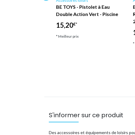
loisirs
Accessoires loisirs
A
 Piscine 2
BE TOYS - Pistolet à Eau
en 1 - Pistolet à
Double Action Vert - Piscine
au 1 jet - Blanc
15,20
€*
*
* Meilleur prix
ix
*
S'informer sur ce produit
Des accessoires et équipements de loisirs pou