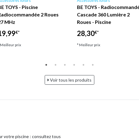
ccessoires loisirs
Accessoires loisirs
BE TOYS - Piscine
BE TOYS - Radiocommand
Radiocommandée 2 Roues
Cascade 360 Lumière 2
27 MHz
Roues - Piscine
19,99
28,30
€*
€*
 Meilleur prix
* Meilleur prix
Voir tous les produits
r votre piscine : consultez tous