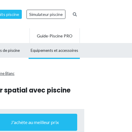
ts piscine
Simulateur piscine
Guide-Piscine PRO
s de piscine
Equipements et accessoires
ine Blanc
r spatial avec piscine
J'achète au meilleur prix