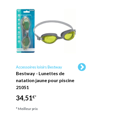
Accessoires loisirs Bestway
Accessoires loisirs Bes
Bestway - Lunettes de
Jeu de volleyball g
natation jaune pour piscine
pour piscine - ball
21051
gonflable incluse
34,51
14,60
€*
€*
* Meilleur prix
* Meilleur prix