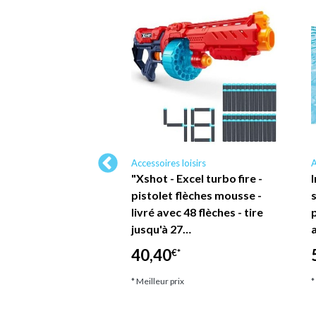
loisirs
Accessoires loisirs
A
 de Natation pour
"Xshot - Excel turbo fire -
isney Minnie et
pistolet flèches mousse -
scine Mer Été 3+
livré avec 48 flèches - tire
HOP TRAESIO
jusqu'à 27…
40,40
*
€*
ix
* Meilleur prix
*