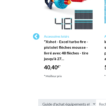
loisirs
Accessoires loisirs
A
 de Natation pour
"Xshot - Excel turbo fire -
isney Minnie et
pistolet flèches mousse -
scine Mer Été 3+
livré avec 48 flèches - tire
HOP TRAESIO
jusqu'à 27…
40,40
*
€*
ix
* Meilleur prix
*