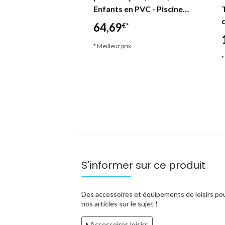
jeu de plage en
Enfants en PVC - Piscine…
64,69
€*
*
* Meilleur prix
ix
*
S'informer sur ce produit
Des accessoires et équipements de loisirs pou
nos articles sur le sujet !
Accessoires loisirs