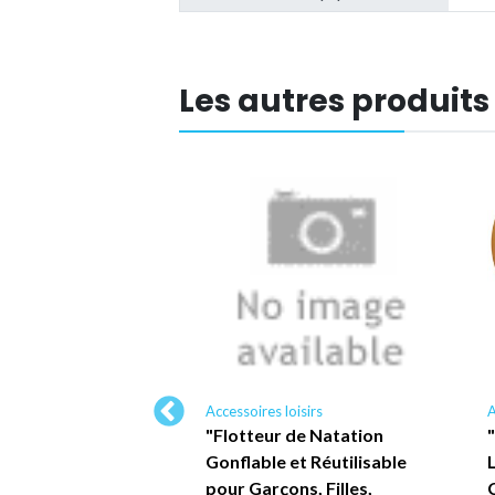
Les autres produits
loisirs
Accessoires loisirs
A
'eau gonflable
"Flotteur de Natation
en forme de
Gonflable et Réutilisable
 pour piscine,
pour Garçons, Filles,