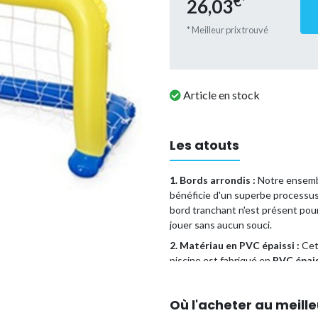
€*
26,03
* Meilleur prix trouvé
Article en stock
Les atouts
1. Bords arrondis :
Notre ensembl
bénéficie d'un superbe processus
bord tranchant n'est présent pour 
jouer sans aucun souci.
2. Matériau en PVC épaissi :
Cet 
piscine est fabriqué en
PVC épai
pression, sûr et non toxique.
3. Antidérapant et résistant à l
Où l'acheter au meille
gonflable pour piscine est conçu p