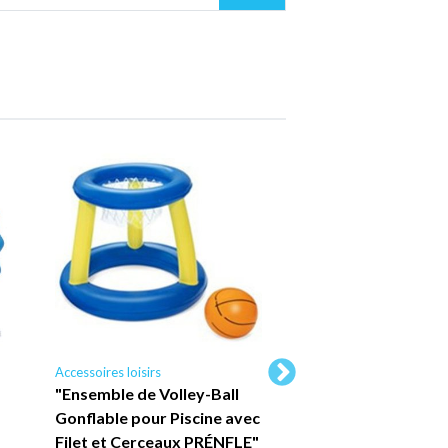
Accessoires loisirs
Accessoires loisirs
"Ensemble de Volley-Ball
"4 pièces balles de
Gonflable pour Piscine avec
rougeoyantes en s
Filet et Cerceaux PRÉNFLE"
réutilisables, ball