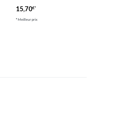
plage lumineux,…
15,70
€*
12,66
€*
* Meilleur prix
* Meilleur prix