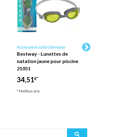
Accessoires loisirs Bestway
Accessoires loisirs Bes
Bestway - Lunettes de
Jeu de volleyball g
natation jaune pour piscine
pour piscine - ball
21051
gonflable incluse
34,51
14,60
€*
€*
* Meilleur prix
* Meilleur prix