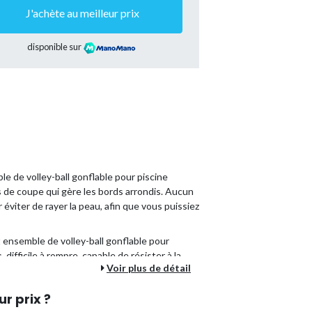
J'achète au meilleur prix
disponible sur
e de volley-ball gonflable pour piscine
 de coupe qui gère les bords arrondis. Aucun
éviter de rayer la peau, afin que vous puissiez
ensemble de volley-ball gonflable pour
s
, difficile à rompre, capable de résister à la
Voir plus de détail
'usure :
Notre ensemble de volley-ball
ur prix ?
our être étanche à l'air, garantissant ainsi