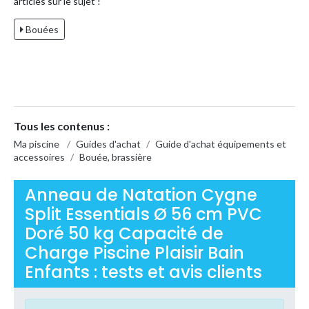
articles sur le sujet !
Bouées
Tous les contenus :
Ma piscine
/
Guides d'achat
/
Guide d'achat équipements et
accessoires
/
Bouée, brassière
Anneau de Natation Cygne
Split Essentials Ø 56 cm PVC
Doré 50 kg Capacité de
Charge Piscine Plaisir Bain
Enfants : tests et avis clients