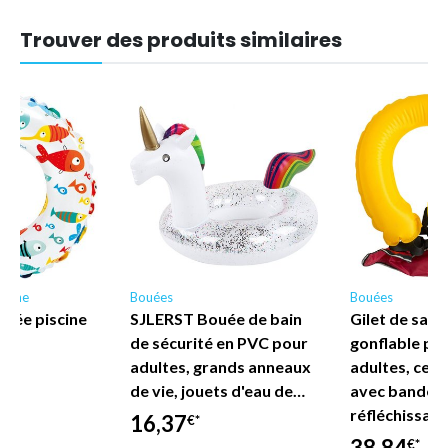
Trouver des produits similaires
scine
Bouées
Bouées
mée piscine
SJLERST Bouée de bain
Gilet de sau
x
de sécurité en PVC pour
gonflable po
adultes, grands anneaux
adultes, ceint
de vie, jouets d'eau de…
avec bandes
réfléchissan
16,37
€*
38,84
€*