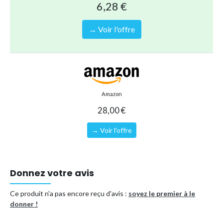
6,28 €
cm
→ Voir l'offre
Type de produit
Bouée, brassière
Référence (EAN)
7432233927992
Amazon
28,00 €
→ Voir l'offre
Donnez votre avis
Ce produit n'a pas encore reçu d'avis :
soyez le premier à le
donner !