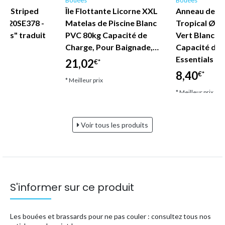
en Striped
Île Flottante Licorne XXL
Anneau de N
2020SE378 -
Matelas de Piscine Blanc
Tropical Ø 9
ials" traduit
PVC 80kg Capacité de
Vert Blanc 80
Charge, Pour Baignade,…
Capacité de 
Essentials Pi
21,02
€*
8,40
€*
* Meilleur prix
* Meilleur prix
Voir tous les produits
S'informer sur ce produit
Les bouées et brassards pour ne pas couler : consultez tous nos