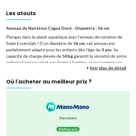
Les atouts
Anneau de Natation Cygne Doré - Diamètre : 56 cm
Plongez dans le plaisir aquatique avec l'anneau de natation de
Swim Essentials ! D'un diamètre de
56 cm
, cet anneau est
parfaitement adapté pour les enfants dès l'âge de
3 ans
. Sa
capacité de charge élevée de
50 kg
garantit la sécurité de votre
enfant ! L'anneau n'est pas fermé à l'arrière, ce qui permet aux
Voir plus de détail
enfants de le mettre plus facilement.
Avec son motif de cygne doré, il est un accessoire tendance pour
Où l'acheter au meilleur prix ?
un maximum de plaisir dans l'eau. Nous proposons également une
vaste sélection d'autres anneaux de natation et de matelas
pneumatiques dans une variété de tailles et de formes.
Matériau :
PVC
Couleur :
Or
Manomano
Tragefähigkeit :
Capacité de charge de 50 kg
Meilleur prix
Contenu de la livraison :
Anneau de natation cygne doré, Ø 56