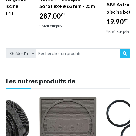
ABS AstralPo
 piscine
Soroflex+ ø 63 mm - 25m
piscine béto
010011
287,00
€*
19,90
€*
* Meilleur prix
* Meilleur prix
Les autres produits de