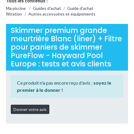
Tous les contenus :
Ma piscine
/
Guides d'achat
/
Guide d'achat
filtration
/
Autres accessoires et équipements
Skimmer premium grande
meurtrière Blanc (liner) + Filtre
pour paniers de skimmer
PureFlow - Hayward Pool
Europe : tests et avis clients
Ce produit n'a pas encore reçu d'avis :
soyez le
premier à le donner !