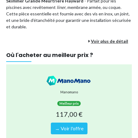
Skimmer Grande Meurtrière Hayward
- Parfait pour les
piscines avec revêtement
liner
, membrane armée, ou coque.
Cette pièce essentielle est fournie avec des vis en inox, un joint,
et une bride d'étanchéité pour garantir une installation sécurisée
et durable.
Voir plus de détail
Voici en détail les caractéristiques techniques du skimmer :
Hauteur de la cuve : 436 mm
Où l'acheter au meilleur prix ?
Profondeur totale : 561 mm
Profondeur disponible pour le scellement : 331 mm
Largeur de la meurtrière : 450 mm
Hauteur de la meurtrière : 215 mm
Manomano
Couleur : Blanc
Meilleur prix
Connexion inférieure d'aspiration à visser mâle Ø 2" pour le
117,00 €
raccordement à la filtration
Connexion supérieure du trop plein en Ø 32mm femelle à
→ Voir l'offre
coller
Collerette carrée ajustable sur 3 cm, dimensions : 232 mm