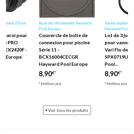
ne Hayward Pool
Buse de refoulement Hayward
Vanne multivoies
Pool Europe
Hayward Pool E
e paroi pour
Couvercle de boîte de
Lot de 3 join
scine PRO
connexion pour piscine
pour vanne m
 - DEX2420F -
Série 11 -
Vari Flo de pi
ol Europe
BCX16004CECGR
SPX0719UNO
Hayward Pool Europe
Pool…
8,90
8,90
€*
€*
* Meilleur prix
* Meilleur prix
Voir tous les produits