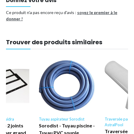
Donnez votre avis
Ce produit n'a pas encore reçu d'avis :
soyez le premier à le
donner !
Trouver des produits similaires
 Fluidra
Tuyau aspirateur Sorodist
Traversée paroi 
AstralPool
 de 2 joints
Sorodist - Tuyau piscine -
Traversée de
immer grand
Tuyau PVC souple