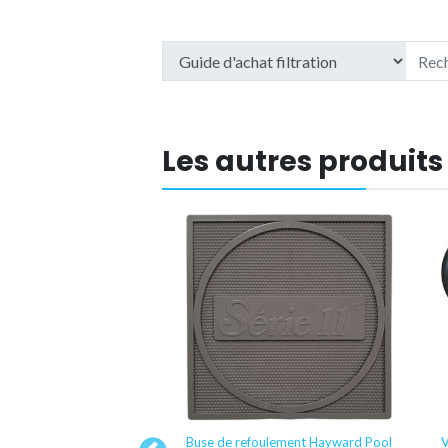
Les autres produits
iscine Hayward Pool
Buse de refoulement Hayward Pool
V