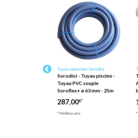
cine Fluidra
Tuyau aspirateur Sorodist
T
Jeu de 2 joints
Sorodist - Tuyau piscine -
 skimmer grand
Tuyau PVC souple
our piscine SNTE
Soroflex+ ø 63 mm - 25m
011
287,00
€*
*
* Meilleur prix
*
ix