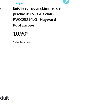
Europe
Europe
e
Enjoliveur pour skimmer de
Buse de refoulem
piscine 3139 - Gris clair -
piscine Hayward
l
PWX25214LG - Hayward
béton/liner
Pool Europe
25,00
€*
10,90
€*
* Meilleur prix
* Meilleur prix
duit