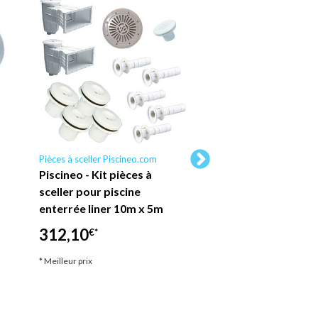
l
Pièces à sceller Piscineo.com
Tuyau aspirateur
Piscineo - Kit pièces à
Tuyau d'alimentat
sceller pour piscine
nettoyeur de pisci
enterrée liner 10m x 5m
10 pieds, remplac
avec 4 flotteurs 
312,10
€*
35,42
€*
* Meilleur prix
* Meilleur prix