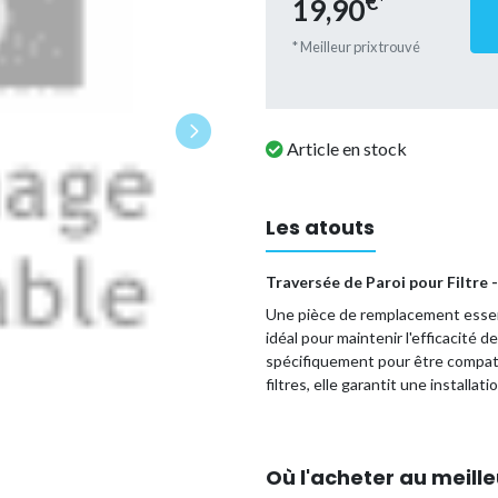
€*
19,90
* Meilleur prix trouvé
Article en stock
Les atouts
Traversée de Paroi pour Filtre 
Une pièce de remplacement essenti
D
idéal pour maintenir l'efficacité 
spécifiquement pour être compat
filtres, elle garantit une installa
Modèles Compatibles :
Hayward Pro Grid : DE242
Où l'acheter au meille
Hayward SwimClear Cartou