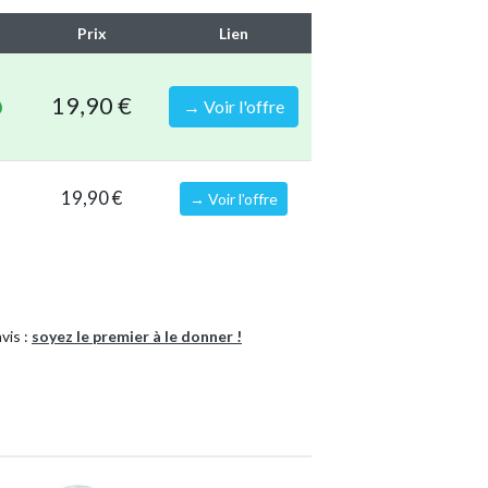
Prix
Lien
19,90 €
→ Voir l'offre
19,90 €
→ Voir l'offre
e assure une étanchéité parfaite et une
de filtration. Son installation est simplifiée
t à sa compatibilité étendue avec les modèles
marché. Optez pour cette pièce d'origine
vis :
soyez le premier à le donner !
ans tracas et une performance de filtration
es accessoires et équipements
377619790