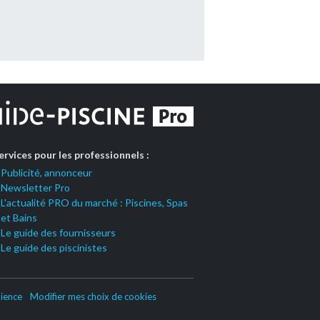
ervices pour les professionnels :
Publicité, annonceur
Newsletter Pro
L'actualité PRO du marché : Piscines, Spas
et Bains
Le guide des fournisseurs
Le guide des piscinistes
ience
Modifier mes choix de cookies