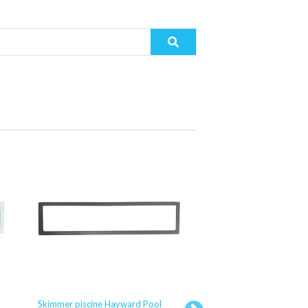
Skimmer piscine Hayward Pool
Buse de refoulement H