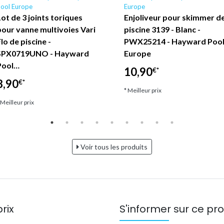
ool Europe
Europe
Lot de 3 joints toriques
Enjoliveur pour skimmer d
pour vanne multivoies Vari
piscine 3139 - Blanc -
lo de piscine -
PWX25214 - Hayward Poo
SPX0719UNO - Hayward
Europe
Pool…
10,90
€*
8,90
€*
* Meilleur prix
 Meilleur prix
Voir tous les produits
prix
S'informer sur ce pro