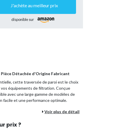
J'achète au meilleur prix
disponible sur
- Pièce Détachée d'Origine Fabricant
elle, cette traversée de paroi est le choix
R
de vos équipements de filtration. Conçue
ible avec une large gamme de modèles de
tion facile et une performance optimale.
Voir plus de détail
0, DE3620, DE4820, DE6020, DE7220
ur prix ?
che : C2020, C3020, C4020, C5020