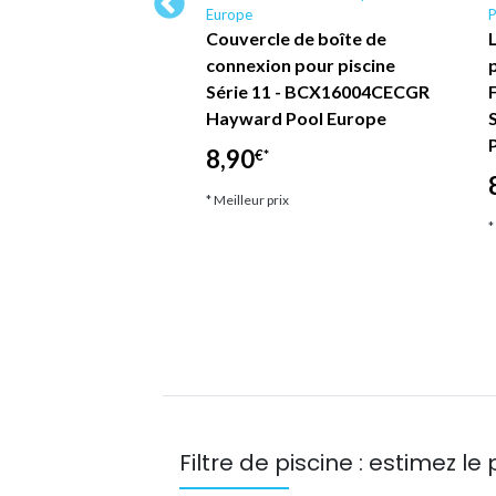
Europe
P
Pool Europe -
Couvercle de boîte de
e carré de
connexion pour piscine
e piscine - Blanc -
Série 11 - BCX16004CECGR
F
B Blanc
Hayward Pool Europe
8,90
*
€*
ix
* Meilleur prix
*
Filtre de piscine : estimez le 