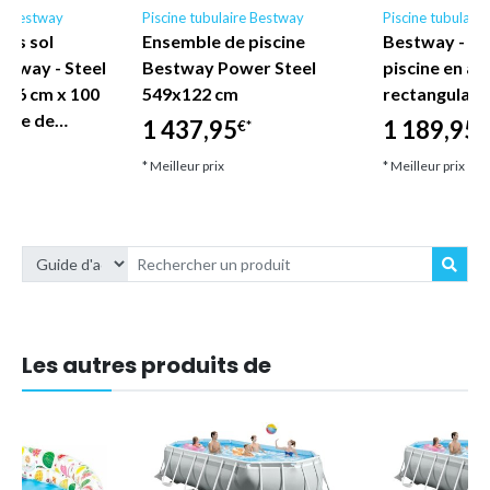
re Bestway
Piscine tubulaire Bestway
Piscine tubulair
hors sol
Ensemble de piscine
Bestway - E
stway - Steel
Bestway Power Steel
piscine en ac
366 cm x 100
549x122 cm
rectangulair
ompe de…
1 437,95
1 189,95
€*
€
* Meilleur prix
* Meilleur prix
Les autres produits de