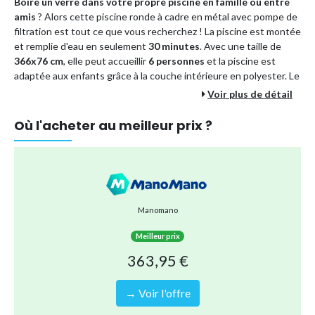
Boire un verre dans votre propre piscine en famille ou entre
amis
? Alors cette piscine ronde à cadre en métal avec pompe de
filtration est tout ce que vous recherchez ! La piscine est montée
et remplie d'eau en seulement
30 minutes
. Avec une taille de
366x76 cm
, elle peut accueillir
6 personnes
et la piscine est
adaptée aux enfants grâce à la couche intérieure en polyester. Le
cadre en métal contient une construction tubulaire en métal
Voir plus de détail
robuste et une doublure épaisse à 3 couches.
Où l'acheter au meilleur prix ?
Avec cet ensemble, vous avez en une fois tout ce dont vous avez
besoin pour un entretien optimal de votre piscine.
Caractéristiques piscine:
Forme
: Ronde
Manomano
Dimensions
: 366x76 cm
Couleur
: Bleue
Meilleur prix
Contenance en litres
: 6.503 Litres
363,95 €
Adaptée pour personnes
: 6
→ Voir l'offre