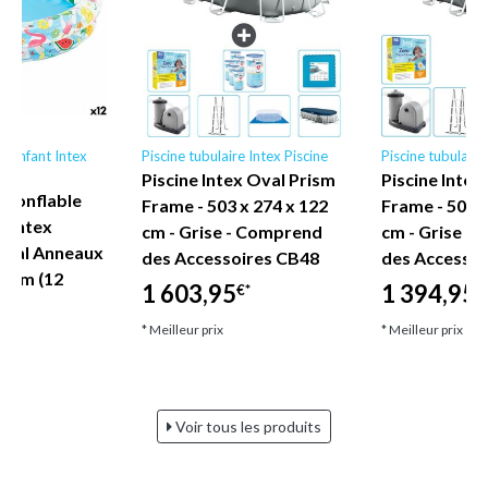
le enfant Intex
Piscine tubulaire Intex Piscine
Piscine tubulaire
Piscine Intex Oval Prism
Piscine Intex
 gonflable
Frame - 503 x 274 x 122
Frame - 503 x
s Intex
cm - Grise - Comprend
cm - Grise -
pical Anneaux
des Accessoires CB48
des Accessoi
25 cm (12
1 603,95
1 394,95
€*
€
* Meilleur prix
* Meilleur prix
Voir tous les produits