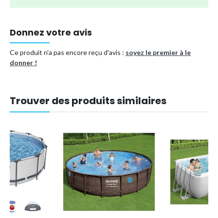
Avantages :
✔ Configuration en 30 minutes
Donnez votre avis
✔ Adaptée aux enfants et matériaux solides
✔ Intex marque supérieure
Ce produit n'a pas encore reçu d'avis :
soyez le premier à le
donner !
✔ Tous vos besoins de piscine en une seule commande
✔ Pack d'entretien piscine complet
7-en-1 WAYS
✔ Comprend un ensemble d'entretien de luxe
Trouver des produits similaires
Type de piscine
Piscine tubulaire
Forme
Ronde
Référence (EAN)
8720679670923