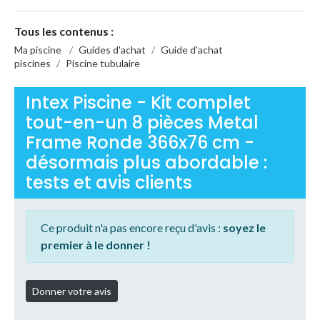
Tous les contenus :
Ma piscine
/
Guides d'achat
/
Guide d'achat
piscines
/
Piscine tubulaire
Intex Piscine - Kit complet
tout-en-un 8 pièces Metal
Frame Ronde 366x76 cm -
désormais plus abordable :
tests et avis clients
Ce produit n'a pas encore reçu d'avis :
soyez le
premier à le donner !