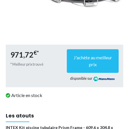
€*
971,72
J'achète au meilleur
prix
* Meilleur prix trouvé
disponible sur
Article en stock
Les atouts
INTEX Kit piscine tubulaire Prism Frame - 609,6 x 304,8 x