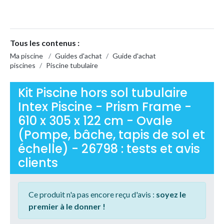
Tous les contenus :
Ma piscine
/
Guides d'achat
/
Guide d'achat
piscines
/
Piscine tubulaire
Kit Piscine hors sol tubulaire
Intex Piscine - Prism Frame -
610 x 305 x 122 cm - Ovale
(Pompe, bâche, tapis de sol et
échelle) - 26798 : tests et avis
clients
Ce produit n'a pas encore reçu d'avis :
soyez le
premier à le donner !