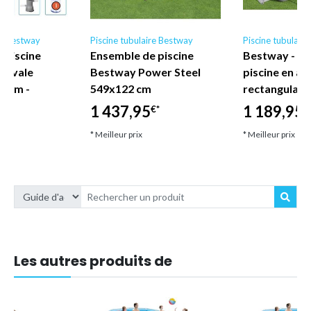
re Bestway
Piscine tubulaire Bestway
Piscine tubulair
 piscine
Ensemble de piscine
Bestway - E
 Ovale
Bestway Power Steel
piscine en ac
7 cm -
549x122 cm
rectangulair
1 437,95
1 189,95
€*
€
€*
* Meilleur prix
* Meilleur prix
Les autres produits de