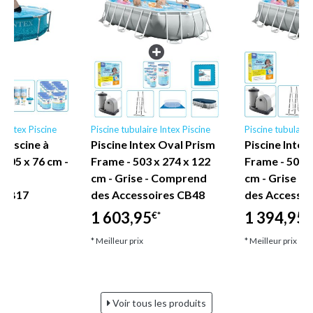
e Intex Piscine
Piscine tubulaire Intex Piscine
Piscine tubulaire
x Piscine à
Piscine Intex Oval Prism
Piscine Intex
 305 x 76 cm -
Frame - 503 x 274 x 122
Frame - 503 x
des
cm - Grise - Comprend
cm - Grise -
s CB17
des Accessoires CB48
des Accessoi
1 603,95
1 394,95
€*
€
* Meilleur prix
* Meilleur prix
Voir tous les produits