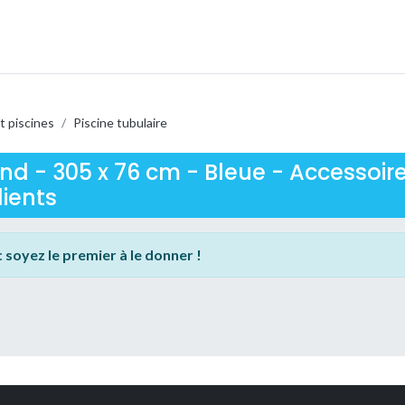
t piscines
/
Piscine tubulaire
nd - 305 x 76 cm - Bleue - Accessoire
lients
:
soyez le premier à le donner !