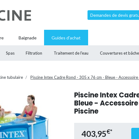
Demandes de devis gratui
re
Baignade
Guides d'achat
Spas
Filtration
Traitement de l'eau
Couvertures et bâche
cine tubulaire
Piscine Intex Cadre Rond - 305 x 76 cm - Bleue - Accessoire 
Piscine Intex Cadr
Bleue - Accessoire
Piscine
€*
403,95