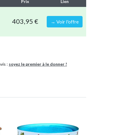
l est en effet envoyé en une seule fois au lieu
Prix
Lien
s.
 les accessoires s'emboîtent correctement,
403,95 €
→ Voir l'offre
rofiter sans soucis de nombreux plaisirs de la
te.
vis :
soyez le premier à le donner !
laire qui isole et empêche la saleté de
Piscine tubulaire
8721114949321