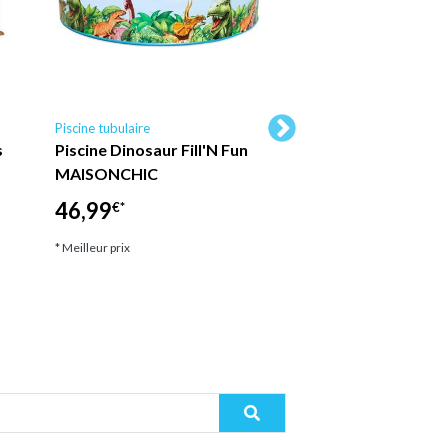
Piscine tubulaire
Piscine tubulaire Ubbin
s
Piscine Dinosaur Fill'N Fun
Ubbink - Piscine b
MAISONCHIC
Sunwater octogon
300x490x120 cm li
46,99
€*
2 599,00
€*
* Meilleur prix
* Meilleur prix