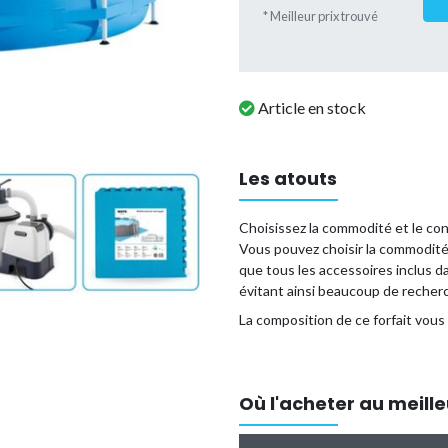
* Meilleur prix trouvé
Article en stock
Les atouts
Choisissez la commodité et le conf
Vous pouvez choisir la commodité
que tous les accessoires inclus d
évitant ainsi beaucoup de recher
La composition de ce forfait vous 
Les avantages d'un forfait pisci
Vous payez moins cher que
séparément.
Où l'acheter au meille
En commandant ce colis en