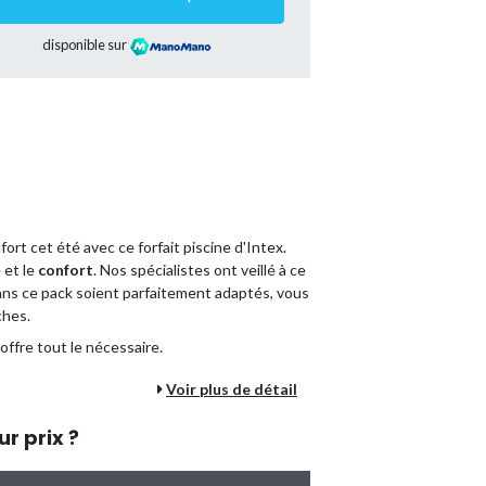
disponible sur
ort cet été avec ce forfait piscine d'Intex.
 et le
confort
. Nos spécialistes ont veillé à ce
ans ce pack soient parfaitement adaptés, vous
ches.
offre tout le nécessaire.
ne :
Voir plus de détail
 si vous commandiez tous les accessoires
ur prix ?
 une seule fois, vous optez pour une méthode