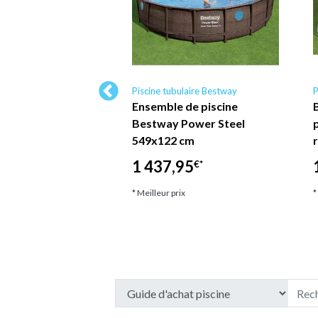
ulaire Bestway
Piscine tubulaire Bestway
P
 de piscine Power
Ensemble de piscine
8x122 cm Bestway
Bestway Power Steel
549x122 cm
9
€*
1 437,95
€*
ix
* Meilleur prix
*