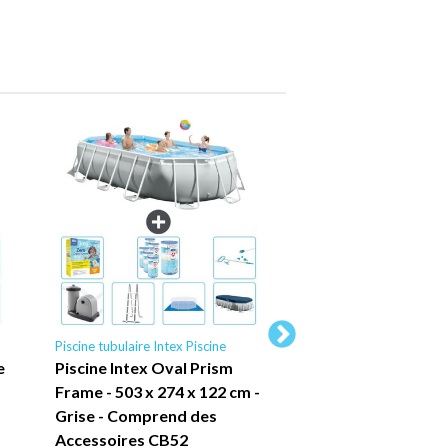
Piscine tubulaire Intex Piscine
Piscine tubulaire Intex P
e
Piscine Intex Oval Prism
Piscine Intex Pisc
Frame - 503 x 274 x 122 cm -
Rond - 244 x 76 cm 
Grise - Comprend des
Accessoire Inclus
Accessoires CB52