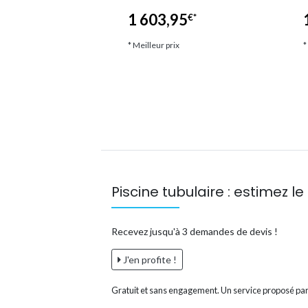
5
1 603,95
€*
€*
ix
* Meilleur prix
*
Piscine tubulaire : estimez le 
Recevez jusqu'à 3 demandes de devis !
J'en profite !
Gratuit et sans engagement. Un service proposé par