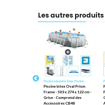
Les autres produits
laire Intex Piscine
Piscine tubulaire Intex Piscine
P
ntex Piscine à cadre
Piscine Intex Oval Prism
5 x 76 cm -
Frame - 503 x 274 x 122 cm -
 des accessoires
Grise - Comprend des
Accessoires CB48