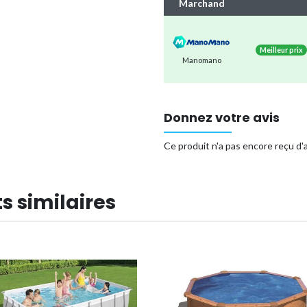
d'expédition plus durable. I
Marchand
de plusieurs envois séparé
Vous êtes assuré que tous
sans souci.
Meilleur prix
Manomano
Vous pouvez être sûr de pouvoir p
piscine pour toute la famille.
Vos avantages :
Donnez votre avis
Piscine hors sol très robus
Ce produit n'a pas encore reçu d'a
Comprend une couverture so
pénétrer.
s similaires
Type de piscine
Référence (EAN)