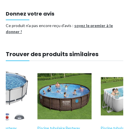
Vos avantages comprennent:
Qualité de la plus haute classe avec les piscines hors sol
Donnez votre avis
Intex.
Le
package de maintenance WAYS
totalement sans souci
Ce produit n'a pas encore reçu d'avis :
soyez le premier à le
inclus.
donner !
Type de piscine
Piscine tubulaire
Trouver des produits similaires
Forme
Ronde
Référence (EAN)
8721114940205
re Bestway
Piscine tubulaire Bestway
Piscine tubulair