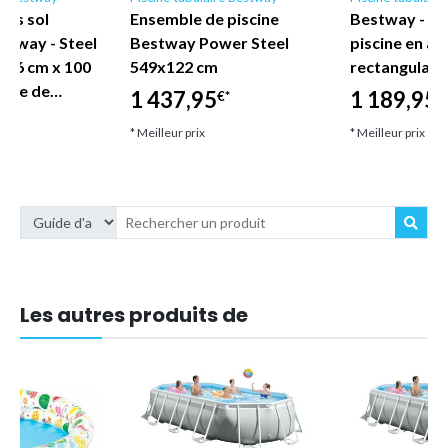
hors sol
Ensemble de piscine
Bestway - E
stway - Steel
Bestway Power Steel
piscine en ac
366 cm x 100
549x122 cm
rectangulair
ompe de…
1 437,95
1 189,95
€*
€
* Meilleur prix
* Meilleur prix
Les autres produits de