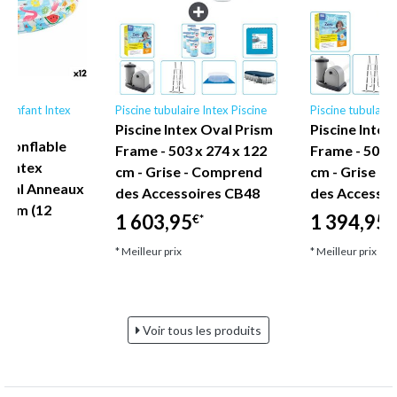
le enfant Intex
Piscine tubulaire Intex Piscine
Piscine tubulaire
Piscine Intex Oval Prism
Piscine Intex
 gonflable
Frame - 503 x 274 x 122
Frame - 503 x
s Intex
cm - Grise - Comprend
cm - Grise -
pical Anneaux
des Accessoires CB48
des Accessoi
25 cm (12
1 603,95
1 394,95
€*
€
* Meilleur prix
* Meilleur prix
Voir tous les produits