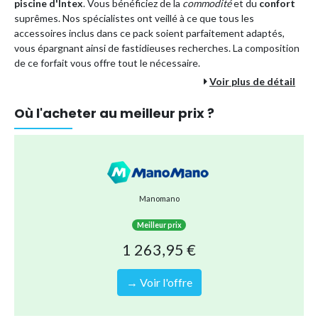
piscine d'Intex
. Vous bénéficiez de la
commodité
et du
confort
suprêmes. Nos spécialistes ont veillé à ce que tous les
accessoires inclus dans ce pack soient parfaitement adaptés,
vous épargnant ainsi de fastidieuses recherches. La composition
de ce forfait vous offre tout le nécessaire.
Voir plus de détail
Les avantages d'un forfait piscine incluent :
Où l'acheter au meilleur prix ?
Vous économisez de l'argent par rapport à l'achat de tous
les accessoires séparément.
En commandant ce colis en une seule fois, vous optez pour
une méthode d'expédition plus écologique. En effet, tout
est envoyé en une seule fois au lieu de multiples envois
Manomano
séparés.
Vous êtes assuré que tous les accessoires s'emboîtent
Meilleur prix
correctement, vous évitant ainsi tout souci.
1 263,95 €
Vous pouvez être sûr de pouvoir profiter sans soucis de
nombreux plaisirs de la piscine pour toute la famille.
→ Voir l'offre