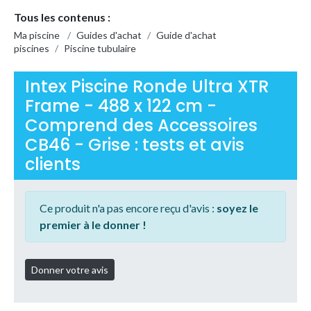
Tous les contenus :
Ma piscine
/
Guides d'achat
/
Guide d'achat
piscines
/
Piscine tubulaire
Intex Piscine Ronde Ultra XTR
Frame - 488 x 122 cm -
Comprend des Accessoires
CB46 - Grise : tests et avis
clients
Ce produit n'a pas encore reçu d'avis :
soyez le
premier à le donner !