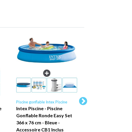
Piscine gonflable Intex Piscine
Piscine tubulaire Intex P
e
Intex Piscine - Piscine
Piscine Intex Oval
Gonflable Ronde Easy Set
Frame - 503 x 274 
366 x 76 cm - Bleue -
Grise - Comprend 
Accessoire CB1 Inclus
Accessoires CB52