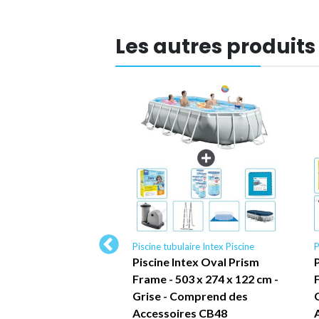
Les autres produits
lable enfant Intex
Piscine tubulaire Intex Piscine
P
Piscine Intex Oval Prism
ire gonflable pour
Frame - 503 x 274 x 122 cm -
ntex Piscine
Grise - Comprend des
Anneaux 150 l 122
Accessoires CB48