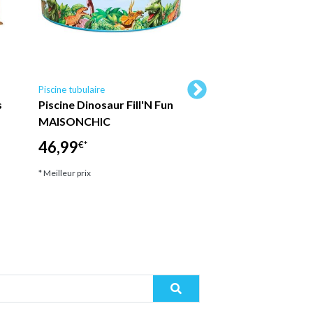
8720679666278
Piscine tubulaire
Piscine tubulaire Ubbin
s
Piscine Dinosaur Fill'N Fun
Ubbink - Piscine b
MAISONCHIC
Sunwater octogon
300x490x120 cm li
46,99
€*
2 599,00
€*
* Meilleur prix
* Meilleur prix