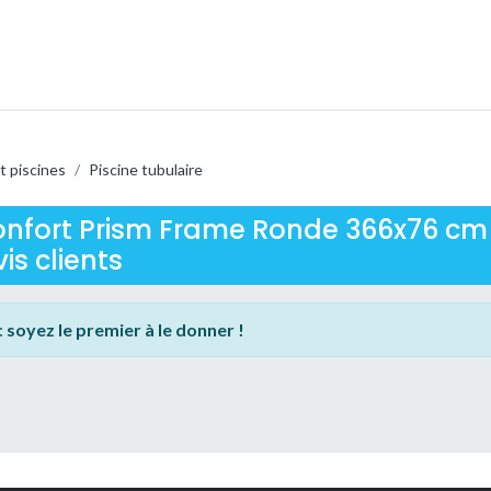
t piscines
/
Piscine tubulaire
Confort Prism Frame Ronde 366x76 cm
is clients
:
soyez le premier à le donner !