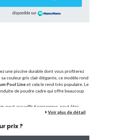
disponible sur
ez une piscine durable dont vous profiterez
sa couleur gris clair élégante, ce modèle rond
um Pool Line
et cela le rend très populaire. Le
 enduite de poudre cadre qui offre beaucoup
cm, peut accueillir 6 personnes, peut être
Voir plus de détail
end une pompe de filtration. Avec cet
tout ce dont vous avez besoin pour un
ur prix ?
.