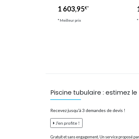
12 unités)
1 603,95
€*
*
* Meilleur prix
*
ix
Piscine tubulaire : estimez le 
Recevez jusqu'à 3 demandes de devis !
J'en profite !
Gratuit et sans engagement. Un service proposé par