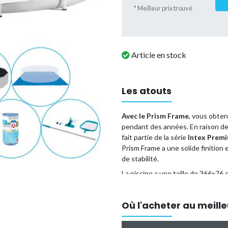
* Meilleur prix trouvé
Article en stock
Les atouts
Avec le Prism Frame
, vous obten
pendant des années. En raison de 
fait partie de la série
Intex Premi
Prism Frame a une solide finition
de stabilité.
La piscine a une taille de 366x76 
installée en 30 minutes et compr
ensemble, vous avez en une fois 
Où l'acheter au meille
entretien optimal de votre piscine
Caractéristiques piscine: