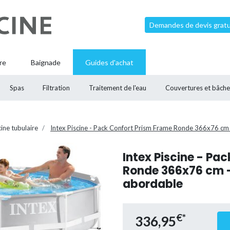
Demandes de devis gratui
re
Baignade
Guides d'achat
Spas
Filtration
Traitement de l'eau
Couvertures et bâche
cine tubulaire
Intex Piscine - Pack Confort Prism Frame Ronde 366x76 cm
Intex Piscine - Pa
Ronde 366x76 cm -
abordable
€*
336,95