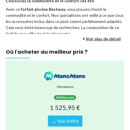
Choisissez la commodité et le confort cet été
Avec ce
forfait piscine Bestway
, vous pouvez choisir la
commodité et le confort. Nos spécialistes ont veillé à ce que tous
les accessoires inclus dans ce pack soient parfaitement adaptés.
Cela vous évite beaucoup de recherches. La composition de ce
forfait vous offre tout le nécessaire.
Voir plus de détail
Les avantages d'un forfait piscine :
Vous dépensez moins que si vous commandiez tous les
Où l'acheter au meilleur prix ?
accessoires séparément.
En commandant ce colis en une seule fois, vous optez pour
une méthode d'expédition plus durable. En effet, il est
envoyé en une seule fois au lieu de plusieurs envois
séparés.
Manomano
Vous êtes assuré que tous les accessoires s'emboîtent
correctement. Donc pas de soucis !
Meilleur prix
Vous pouvez être sûr de pouvoir profiter sans soucis de
1 525,95 €
nombreux plaisirs de la piscine pour toute la famille.
→ Voir l'offre
Vos avantages :