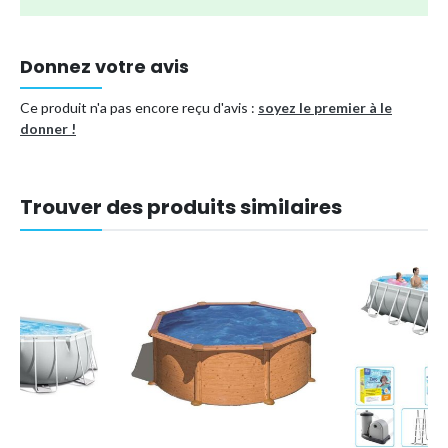
Facile à assembler sans outils.
Y compris le package de maintenance sans souci de
Bestway.
Donnez votre avis
Y compris le filtre à cartouche Bestway d'origine de type.
Ce produit n'a pas encore reçu d'avis :
soyez le premier à le
donner !
Type de piscine
Piscine tubulaire
Référence (EAN)
8721114966427
Trouver des produits similaires