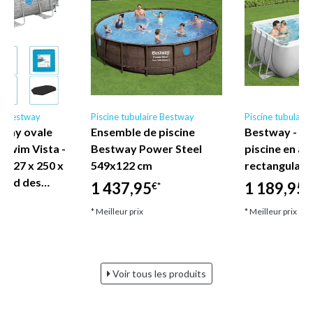
re Bestway
Piscine tubulaire Bestway
Piscine tubulair
tway ovale
Ensemble de piscine
Bestway - E
 Swim Vista -
Bestway Power Steel
piscine en ac
 - 427 x 250 x
549x122 cm
rectangulair
rend des…
1 437,95
1 189,95
€*
€
€*
* Meilleur prix
* Meilleur prix
Voir tous les produits