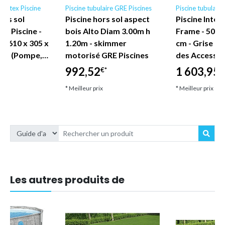
e Intex Piscine
Piscine tubulaire GRE Piscines
Piscine tubulaire
hors sol
Piscine hors sol aspect
Piscine Intex
ex Piscine -
bois Alto Diam 3.00m h
Frame - 503 x
- 610 x 305 x
1.20m - skimmer
cm - Grise -
ale (Pompe,…
motorisé GRE Piscines
des Accessoi
992,52
1 603,95
€*
€
* Meilleur prix
* Meilleur prix
Les autres produits de