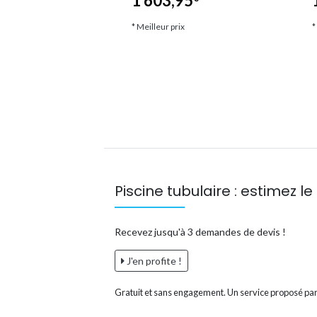
1 603,95
*
* Meilleur prix
*
ix
Piscine tubulaire : estimez le 
Recevez jusqu'à 3 demandes de devis !
J'en profite !
Gratuit et sans engagement. Un service proposé par