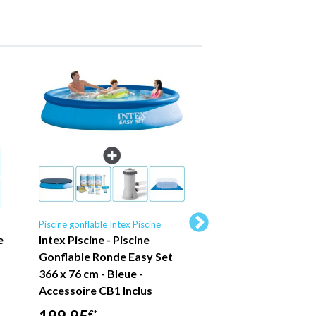
Piscine gonflable Intex Piscine
Piscine tubulaire Intex P
e
Intex Piscine - Piscine
Piscine Intex Oval
Gonflable Ronde Easy Set
Frame - 503 x 274 
366 x 76 cm - Bleue -
Grise - Comprend 
Accessoire CB1 Inclus
Accessoires CB52
€*
€*