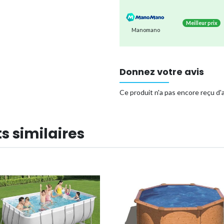
Contenance en litres
: 30.
Meilleur prix
Adaptée pour personnes
Manomano
Avantages :
✔ Configuration en 60 min
Donnez votre avis
✔ Adaptée aux enfants et 
✔ Intex marque supérieur
Ce produit n'a pas encore reçu d'a
✔ Tous vos besoins de pis
✔ Pack d'entretien piscin
s similaires
✔ Tapis chauffant inclus, q
de température
Type de piscine
Forme
Référence (EAN)