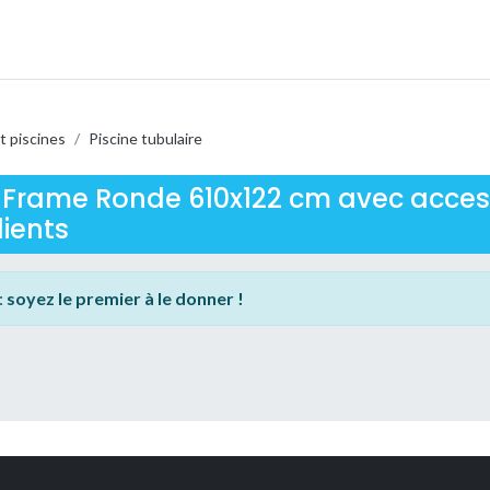
t piscines
/
Piscine tubulaire
R Frame Ronde 610x122 cm avec access
lients
:
soyez le premier à le donner !