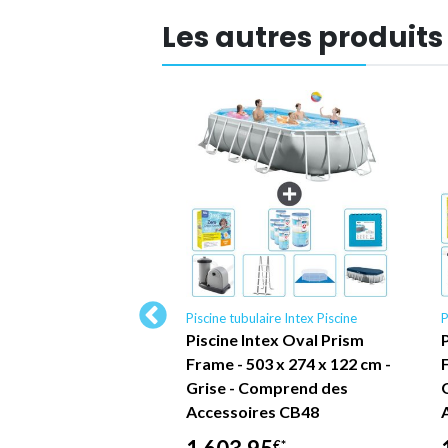
Les autres produits
lable enfant Intex
Piscine tubulaire Intex Piscine
P
Piscine Intex Oval Prism
ire gonflable pour
Frame - 503 x 274 x 122 cm -
ntex Piscine
Grise - Comprend des
Anneaux 150 l 122
Accessoires CB48
12 unités)
€*