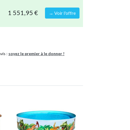
079 Litres
1 551,95 €
→ Voir l'offre
: 10
utes
matériaux solides
e
vis :
soyez le premier à le donner !
cine en une seule commande
e complet 7-en-1 WAYS
ui permet à l'eau de gagner jusqu'à 5 degrés
Piscine tubulaire
Ronde
8720679726064