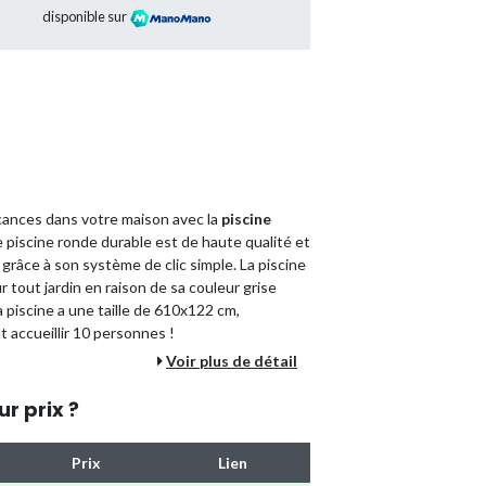
disponible sur
cances dans votre maison avec la
piscine
 piscine ronde durable est de haute qualité et
grâce à son système de clic simple. La piscine
 tout jardin en raison de sa couleur grise
 piscine a une taille de 610x122 cm,
 accueillir 10 personnes !
Voir plus de détail
une fois tout ce dont vous avez besoin pour
ine. Caractéristiques piscine:
ur prix ?
Prix
Lien