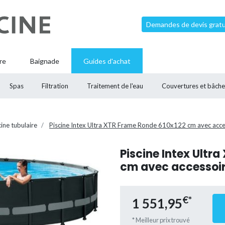
Demandes de devis gratui
re
Baignade
Guides d'achat
Spas
Filtration
Traitement de l'eau
Couvertures et bâche
cine tubulaire
Piscine Intex Ultra XTR Frame Ronde 610x122 cm avec access
Piscine Intex Ultr
cm avec accessoire
€*
1 551,95
* Meilleur prix trouvé