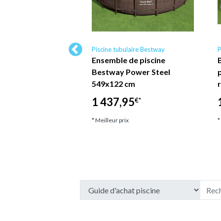
ulaire Bestway
Piscine tubulaire Bestway
P
ne hors sol
Ensemble de piscine
 Bestway - Steel
Bestway Power Steel
- 366 cm x 100 -
549x122 cm
Pompe de…
1 437,95
€*
5
€*
* Meilleur prix
*
ix