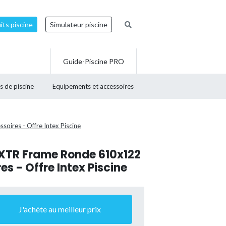
ts piscine
Simulateur piscine
Guide-Piscine PRO
s de piscine
Equipements et accessoires
oires - Offre Intex Piscine
a XTR Frame Ronde 610x122
s - Offre Intex Piscine
J'achète au meilleur prix