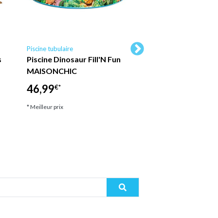
Piscine tubulaire
Piscine tubulaire Ubbin
s
Piscine Dinosaur Fill'N Fun
Ubbink - Piscine b
MAISONCHIC
Sunwater octogon
300x490x120 cm li
46,99
€*
2 599,00
€*
* Meilleur prix
* Meilleur prix