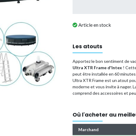
Article en stock
Les atouts
Apportez le bon sentiment de va
Ultra XTR Frame d'Intex
! Cette
peut être installée en 60 minutes 
Ultra XTR Frame est un atout pour
moderne et vous invite à nager. La
comprend des accessoires et peut
Avec cet ensemble, vous avez en 
un entretien optimal de votre pisc
Où l'acheter au meille
Forme
: Ronde
Dimensions
: 610x122 cm
Marchand
Couleur
: Gris