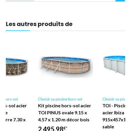
Les autres produits de
ne hors-sol
Choisir sa piscine hors-sol
Choisir sa piscin
hors-sol acier
Kit piscine hors-sol acier
TOI - Piscine
vale
TOI PINUS ovale 9.15 x
acier Ibiza ov
ierre 7.30 x
4.57 x 1.20 m décor bois
915x457x132 
m
sable
2 495,98
€*