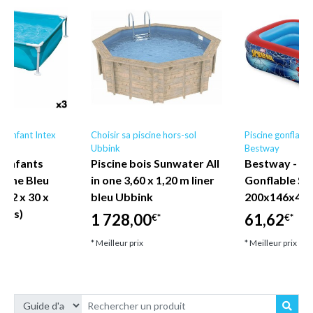
le enfant Intex
Choisir sa piscine hors-sol
Piscine gonflable
Ubbink
Bestway
r enfants
Piscine bois Sunwater All
Bestway - Pi
Frame Bleu
in one 3,60 x 1,20 m liner
Gonflable S
122 x 30 x
bleu Ubbink
200x146x48 
ités)
1 728,00
61,62
€*
€*
* Meilleur prix
* Meilleur prix