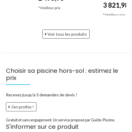
3 821,98
€*
€
* Meilleur prix
* Meilleur prix
Voir tous les produits
Choisir sa piscine hors-sol : estimez le
prix
Recevez jusqu'à 3 demandes de devis !
J'en profite !
Gratuit et sans engagement. Un service proposé par Guide-Piscine.
S'informer sur ce produit