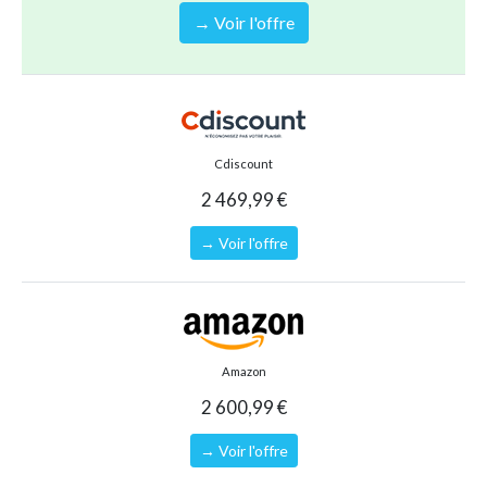
Skimmer :
De grande bouche et avec tuyau de retour.
→ Voir l'offre
Inclus les tuyaux de branchement à l'épurateur de 32 mm
de diamètre.
Mur :
Tôle laminée à froid avec traitement de galvanisation,
phosphatation, apprêt blanc et laqué. La tôle est gravée
pour le skimmer et la valve de retour de l'eau. Elle
comprend une fermeture à double rangée de vis pour plus
Cdiscount
de sécurité.
2 469,99 €
Profilés :
Profilés métalliques laqués en blanc (15 cm / 14
cm).
→ Voir l'offre
Enjoliveurs :
Protecteurs d'injection dans l'union
supérieure des accoudoirs.
Échelle :
Échelle de Ciseaux laquée en blanc avec 8
marches.
Amazon
2 600,99 €
Poids :
312 Kg.
→ Voir l'offre
Type de piscine
Piscine hors-sol