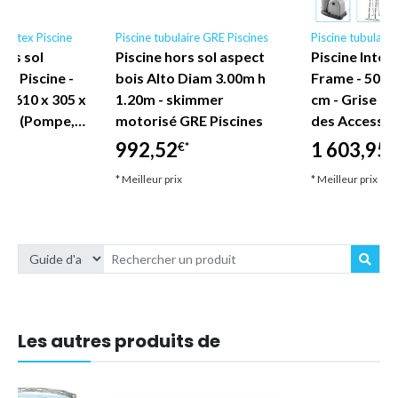
e Intex Piscine
Piscine tubulaire GRE Piscines
Piscine tubulaire
hors sol
Piscine hors sol aspect
Piscine Intex
ex Piscine -
bois Alto Diam 3.00m h
Frame - 503 x
- 610 x 305 x
1.20m - skimmer
cm - Grise -
ale (Pompe,…
motorisé GRE Piscines
des Accessoi
992,52
1 603,95
€*
€
* Meilleur prix
* Meilleur prix
Les autres produits de