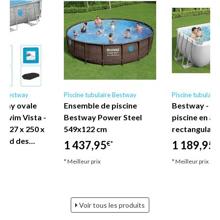
re Bestway
Piscine tubulaire Bestway
Piscine tubulair
tway ovale
Ensemble de piscine
Bestway - E
 Swim Vista -
Bestway Power Steel
piscine en ac
 - 427 x 250 x
549x122 cm
rectangulair
rend des…
1 437,95
1 189,95
€*
€
€*
* Meilleur prix
* Meilleur prix
Voir tous les produits