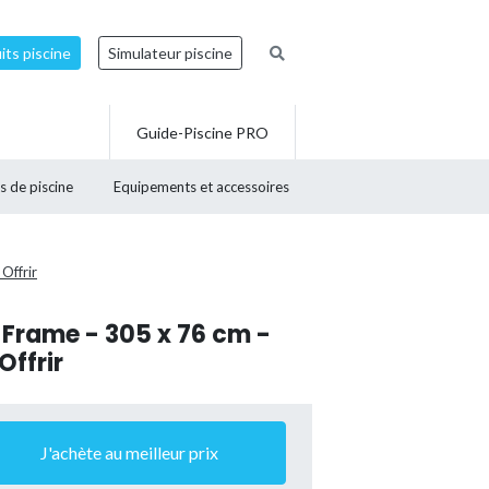
ts piscine
Simulateur piscine
Guide-Piscine PRO
s de piscine
Equipements et accessoires
Offrir
m Frame - 305 x 76 cm -
ffrir
J'achète au meilleur prix