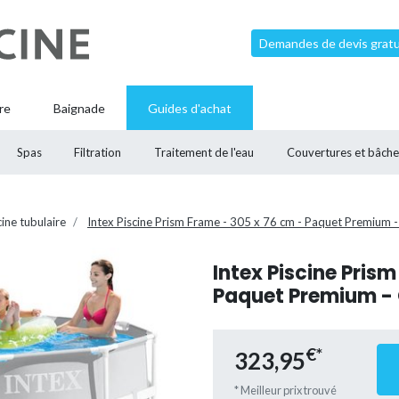
Demandes de devis gratui
re
Baignade
Guides d'achat
Spas
Filtration
Traitement de l'eau
Couvertures et bâche
cine tubulaire
Intex Piscine Prism Frame - 305 x 76 cm - Paquet Premium - 
Intex Piscine Pris
Paquet Premium - O
€*
323,95
* Meilleur prix trouvé