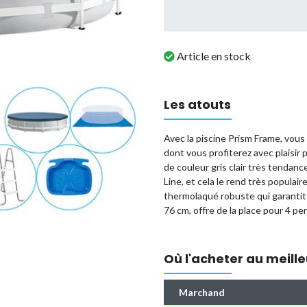
Article en stock
Les atouts
Avec la piscine Prism Frame, vous
dont vous profiterez avec plais
de couleur gris clair très tendanc
Line, et cela le rend très populair
thermolaqué robuste qui garantit 
76 cm, offre de la place pour 4 pe
Avec cet ensemble, vous avez en 
un entretien optimal de votre pis
Où l'acheter au meille
Forme
: Ronde
Dimensions
: 305 x 76cm
Marchand
Couleur
: Gris