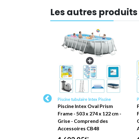
Les autres produits
lable enfant Intex
Piscine tubulaire Intex Piscine
P
Piscine Intex Oval Prism
ire gonflable pour
Frame - 503 x 274 x 122 cm -
ntex Piscine
Grise - Comprend des
Anneaux 150 l 122
Accessoires CB48
12 unités)
€*