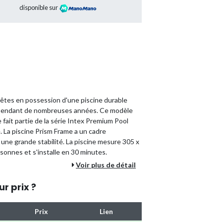
disponible sur
 êtes en possession d'une piscine durable
ir pendant de nombreuses années. Ce modèle
e fait partie de la série Intex Premium Pool
e. La piscine Prism Frame a un cadre
une grande stabilité. La piscine mesure 305 x
rsonnes et s'installe en 30 minutes.
Voir plus de détail
une fois tout ce dont vous avez besoin pour
cine.
ur prix ?
Prix
Lien