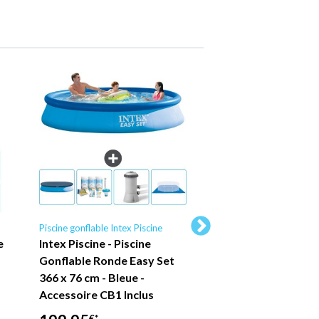
Piscine gonflable Intex Piscine
Piscine tubulaire Intex P
e
Intex Piscine - Piscine
Piscine Intex Oval
Gonflable Ronde Easy Set
Frame - 503 x 274 
366 x 76 cm - Bleue -
Grise - Comprend 
Accessoire CB1 Inclus
Accessoires CB52
€*
€*