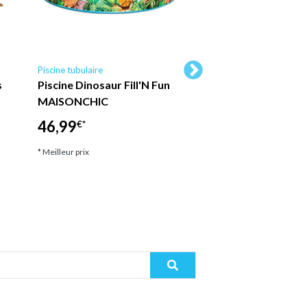
Piscine tubulaire
Piscine tubulaire Ubbin
s
Piscine Dinosaur Fill'N Fun
Ubbink - Piscine b
MAISONCHIC
Sunwater octogon
300x490x120 cm li
46,99
€*
2 599,00
€*
* Meilleur prix
* Meilleur prix