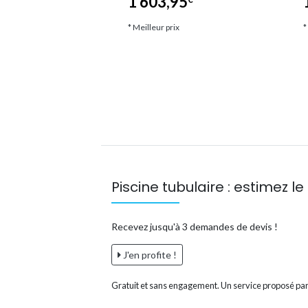
1 603,95
*
* Meilleur prix
*
ix
Piscine tubulaire : estimez le 
Recevez jusqu'à 3 demandes de devis !
J'en profite !
Gratuit et sans engagement. Un service proposé par