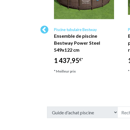
ulaire Piscineo.com
Piscine tubulaire Bestway
P
ubulaire Diam
Ensemble de piscine
bâche +
Bestway Power Steel
tre Piscineo.com
549x122 cm
5
1 437,95
€*
€*
ix
* Meilleur prix
*