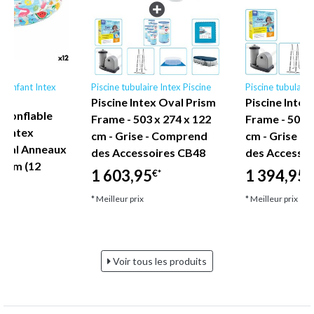
le enfant Intex
Piscine tubulaire Intex Piscine
Piscine tubulaire
Piscine Intex Oval Prism
Piscine Intex
 gonflable
Frame - 503 x 274 x 122
Frame - 503 x
s Intex
cm - Grise - Comprend
cm - Grise -
pical Anneaux
des Accessoires CB48
des Accessoi
25 cm (12
1 603,95
1 394,95
€*
€
* Meilleur prix
* Meilleur prix
Voir tous les produits