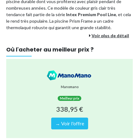
piscine durable dont vous profiterez avec plaisir pendant de
nombreuses années. Ce modèle de couleur gris clair très
tendance fait partie de la série
Intex Premium Pool Line
, et cela
le rend très populaire. La piscine Prism Frame a un cadre
thermolaqué robuste qui garantit une grande stabilité.
Voir plus de détail
La piscine mesure
305 x 76 cm
, offre de la place pour 4 personnes
et s'installe en 30 minutes. Avec cet ensemble, vous avez en une
Où l'acheter au meilleur prix ?
fois tout ce dont vous avez besoin pour un entretien optimal de
votre piscine.
Forme: Ronde
Dimensions: 305 x 76cm
Couleur: Gris
Manomano
Contenance en litres: 4485
Meilleur prix
Adaptée pour 4 personnes
338,95 €
Points positifs:
✔ Prête en 30 minutes
→ Voir l'offre
✔ Adaptée aux enfants et matériaux solides
✔ Intex marque supérieure
✔ Tous vos besoins de piscine en une seule commande