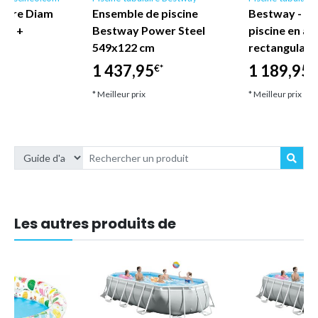
laire Diam
Ensemble de piscine
Bestway - E
che +
Bestway Power Steel
piscine en ac
re
549x122 cm
rectangulair
m
1 437,95
1 189,95
€*
€
* Meilleur prix
* Meilleur prix
Les autres produits de