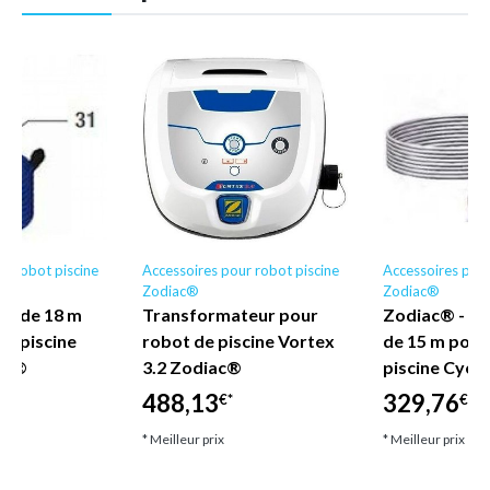
r robot piscine
Accessoires pour robot piscine
Accessoires pour
Zodiac®
Zodiac®
nt de 18 m
Transformateur pour
Zodiac® - Câ
de piscine
robot de piscine Vortex
de 15 m pour
igo®
3.2 Zodiac®
piscine Cycl
488,13
329,76
€*
€*
* Meilleur prix
* Meilleur prix