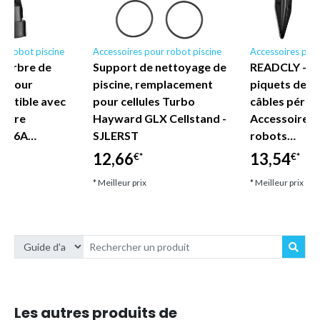
r robot piscine
Accessoires pour robot piscine
Accessoires pour
d'arbre de
Support de nettoyage de
READCLY - Lo
n pour
piscine, remplacement
piquets de fi
mpatible avec
pour cellules Turbo
câbles périph
inaire
Hayward GLX Cellstand -
Accessoires 
P416A…
SJLERST
robots…
12,66
13,54
€*
€*
* Meilleur prix
* Meilleur prix
Les autres produits de