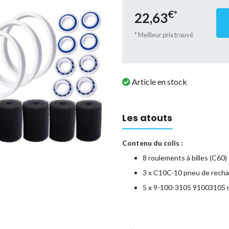
€*
22,63
* Meilleur prix trouvé
Article en stock
Les atouts
Contenu du colis :
8 roulements à billes (C60)
3 x C10C-10 pneu de rech
5 x 9-100-3105 91003105 n
Le Pneumatique C10/C-10 est
fa