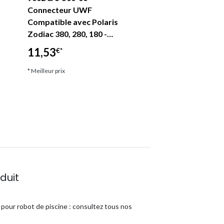
Connecteur UWF
pour nettoyeur de
Compatible avec Polaris
180 280 C55 avec
Zodiac 380, 280, 180 -…
6,72
€*
11,53
€*
* Meilleur prix
* Meilleur prix
duit
pour robot de piscine : consultez tous nos