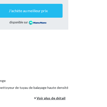
J'achète au meilleur prix
disponible sur
ange
ettoyeur de tuyau de balayage haute densité
Voir plus de détail
cile à installer
et peut fonctionner de