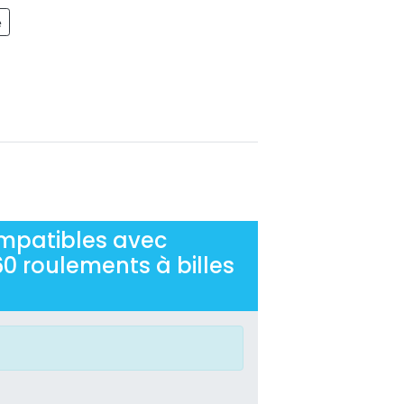
e
mpatibles avec
60 roulements à billes