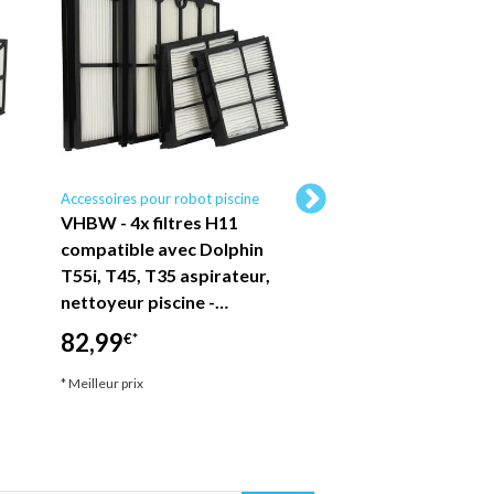
Accessoires pour robot piscine
Accessoires pour robot 
VHBW - 4x filtres H11
VHBW 4x Filtres 
compatible avec Dolphin
compatible avec De
T55i, T45, T35 aspirateur,
40i, 30, 50i aspirat
nettoyeur piscine -…
nettoyeur piscine 
82,99
87,09
€*
€*
* Meilleur prix
* Meilleur prix