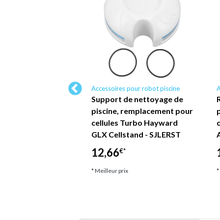
 pour robot piscine
Accessoires pour robot piscine
A
re d'arbre de
Support de nettoyage de
ion pour piscine,
piscine, remplacement pour
le avec le robot
cellules Turbo Hayward
e DOLASO FP416A…
GLX Cellstand - SJLERST
12,66
*
€*
ix
* Meilleur prix
*