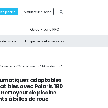
ts piscine
Simulateur piscine
Guide-Piscine PRO
s de piscine
Equipements et accessoires
ine, avec C60 roulements à billes de roue"
eumatiques adaptables
tibles avec Polaris 180
 nettoyeur de piscine,
s à billes de roue"