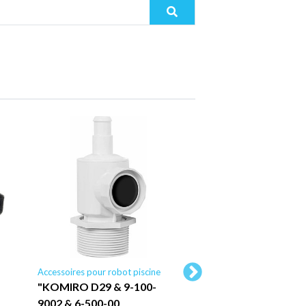
Accessoires pour robot piscine
Accessoires pour robot 
"KOMIRO D29 & 9-100-
"KOMIRO - Lot de 
9002 & 6-500-00
roue de piscine de