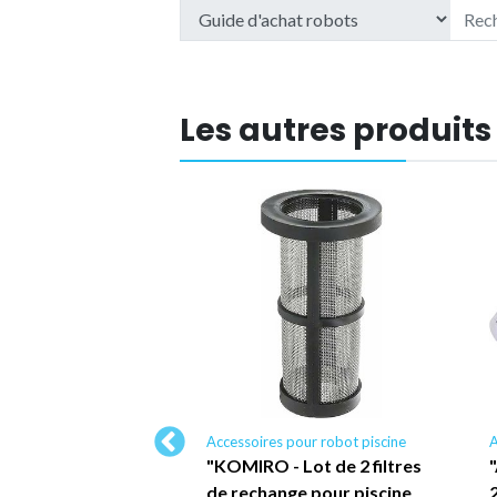
Les autres produits
 pour robot piscine
Accessoires pour robot piscine
A
- Lot de 3 Sacs de
"KOMIRO - Lot de 2 filtres
 pour Piscine avec
de rechange pour piscine