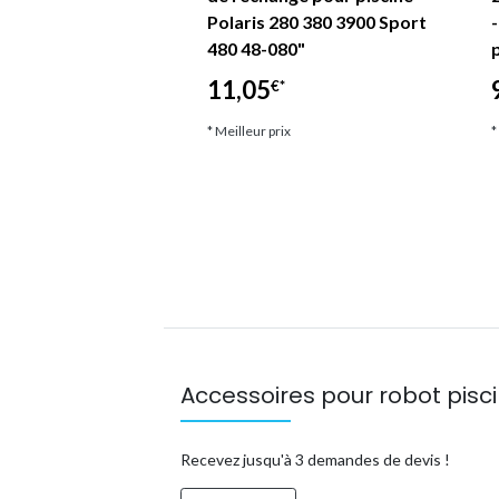
e Éclair
Polaris 280 380 3900 Sport
les avec Polaris
480 48-080"
11,05
€*
*
* Meilleur prix
*
ix
Accessoires pour robot piscin
Recevez jusqu'à 3 demandes de devis !