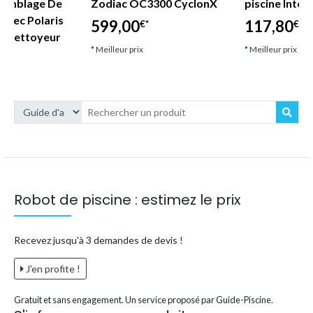
ssemblage De
Zodiac OC3300 CyclonX
piscine Inte
avec Polaris
599,00
117,80
€*
€*
80 Nettoyeur
* Meilleur prix
* Meilleur prix
Robot de piscine : estimez le prix
Recevez jusqu'à 3 demandes de devis !
J'en profite !
Gratuit et sans engagement. Un service proposé par Guide-Piscine.