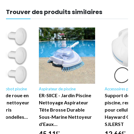
Trouver des produits similaires
r robot piscine
Aspirateur de piscine
Accessoires pour
is de roue en
ER-SIICE - Jardin Piscine
Support de n
our nettoyeur
Nettoyage Aspirateur
piscine, rem
olaris
Tête Brosse Durable
pour cellules
c rondelles…
Sous-Marine Nettoyeur
Hayward GLX 
d'Eaux…
SJLERST
45,11
12,66
€*
€*