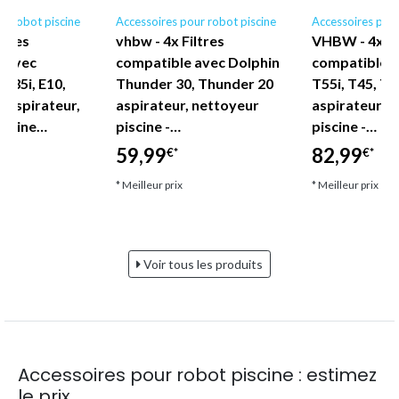
r robot piscine
Accessoires pour robot piscine
Accessoires pour
ltres
vhbw - 4x Filtres
VHBW - 4x fi
s avec
compatible avec Dolphin
compatible a
 E35i, E10,
Thunder 30, Thunder 20
T55i, T45, T3
0 aspirateur,
aspirateur, nettoyeur
aspirateur, 
iscine…
piscine -…
piscine -…
59,99
82,99
€*
€*
* Meilleur prix
* Meilleur prix
Voir tous les produits
Accessoires pour robot piscine : estimez
le prix