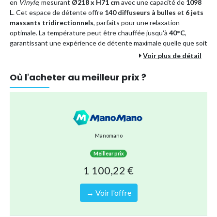
en
Vinyle
, mesurant
Ø218 x H71 cm
avec une capacité de
1098
L
. Cet espace de détente offre
140 diffuseurs à bulles
et
6 jets
massants tridirectionnels
, parfaits pour une relaxation
optimale. La température peut être chauffée jusqu'à
40°C
,
garantissant une expérience de détente maximale quelle que soit
la saison. La
filtration
efficace à
1,7 m³/h
assure une eau toujours
Voir plus de détail
propre et invitante.
Où l'acheter au meilleur prix ?
La
tablette tactile amovible
facilite la gestion de toutes les
fonctions pour une expérience utilisateur sans précédent, et le
type de gonflage électrique
rend l'installation rapide et sans
effort. La
structure FiberTech
garantit durabilité et confort,
assurant que votre spa reste un lieu de détente privilégié pour
Manomano
les années à venir.
Meilleur prix
1 100,22 €
Accessoires inclus
pour une valorisation complète de votre
expérience :
→ Voir l'offre
Un sac de rangement
Un couvercle résistant