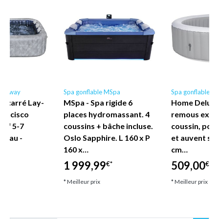
Bestway
Spa gonflable MSpa
Spa gonflable
e carré Lay-
MSpa - Spa rigide 6
Home Deluxe 
rancisco
places hydromassant. 4
remous extér
o™ 5-7
coussins + bâche incluse.
coussin, por
uveau -
Oslo Sapphire. L 160 x P
et auvent sp
160 x…
cm…
1 999,99
509,00
€*
€*
€*
* Meilleur prix
* Meilleur prix