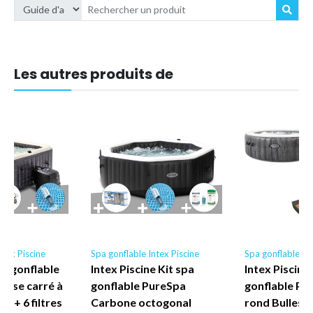
Les autres produits de
ntex Piscine
Spa gonflable Intex Piscine
Spa gonflable Int
spa gonflable
Intex Piscine Kit spa
Intex Piscine 
oise carré à
gonflable PureSpa
gonflable Pu
es + 6 filtres
Carbone octogonal
rond Bulles 4