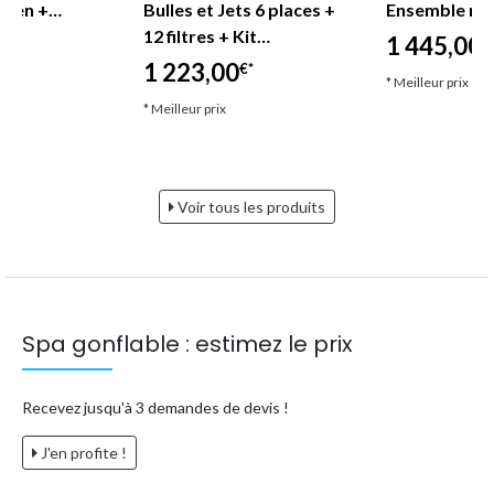
etien +…
Bulles et Jets 6 places +
Ensemble mob
12 filtres + Kit…
1 445,00
€
1 223,00
€*
* Meilleur prix
* Meilleur prix
Voir tous les produits
Spa gonflable : estimez le prix
Recevez jusqu'à 3 demandes de devis !
J'en profite !