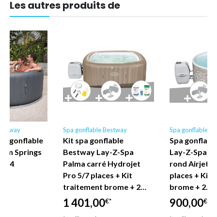
Les autres produits de
Bestway
Spa gonflable Bestway
Spa gonflable B
pa gonflable
Kit spa gonflable
Spa gonflabl
alm Springs
Bestway Lay-Z-Spa
Lay-Z-Spa V
4144
Palma carré Hydrojet
rond Airjet P
Pro 5/7 places + Kit
places + Kit 
€*
traitement brome + 2…
brome + 2…
1 401,00
900,00
€*
€*