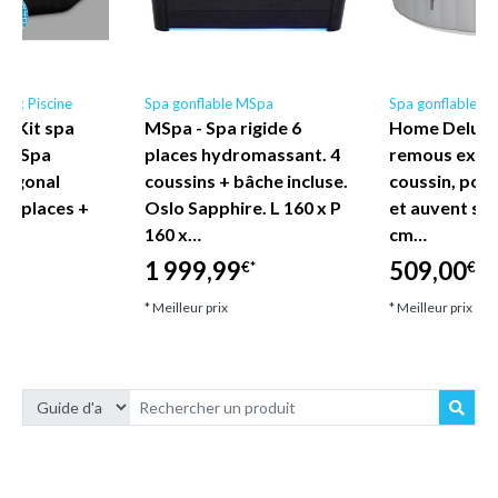
ntex Piscine
Spa gonflable MSpa
Spa gonflable
 - Kit spa
MSpa - Spa rigide 6
Home Deluxe 
ureSpa
places hydromassant. 4
remous extér
togonal
coussins + bâche incluse.
coussin, por
s 6 places +
Oslo Sapphire. L 160 x P
et auvent sp
160 x…
cm…
1 999,99
509,00
€*
€*
€*
* Meilleur prix
* Meilleur prix