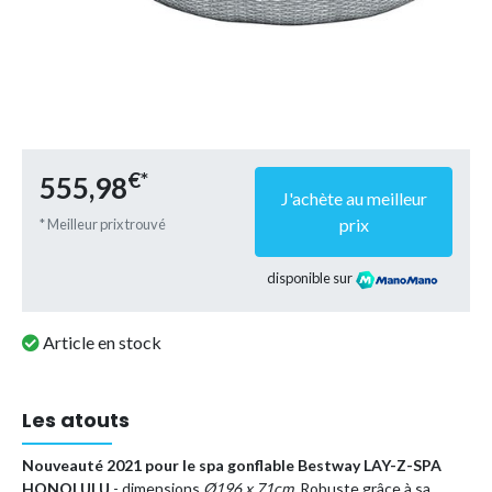
€*
555,98
J'achète au meilleur
prix
* Meilleur prix trouvé
disponible sur
Article en stock
Les atouts
Nouveauté 2021 pour le spa gonflable Bestway LAY-Z-SPA
HONOLULU
- dimensions
Ø196 x 71cm
. Robuste grâce à sa