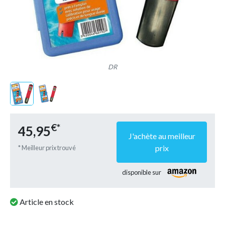
DR
€*
45,95
J'achète au meilleur
prix
* Meilleur prix trouvé
disponible sur
Article en stock