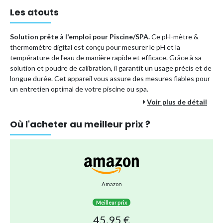
Les atouts
Solution prête à l'emploi pour Piscine/SPA.
Ce pH-mètre &
thermomètre digital est conçu pour mesurer le pH et la
température de l'eau de manière rapide et efficace. Grâce à sa
solution et poudre de calibration, il garantit un usage précis et de
longue durée. Cet appareil vous assure des mesures fiables pour
un entretien optimal de votre piscine ou spa.
Voir plus de détail
Fonctions : mesure du pH et de la température
Prêt à l'emploi
Où l'acheter au meilleur prix ?
Marque : BSI
Type de produit
Régulation pH
Référence (EAN)
5420046601927
Amazon
Meilleur prix
45,95 €