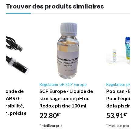
Trouver des produits similaires
Régulateur pH SCP Europe
Régulateur pH P
H-sonde de
SCP Europe - Liquide de
Poolsan - Ent
PH ABS 0-
stockage sonde pH ou
Pour l'équilib
ensibilité,
Redox piscine 100 ml
de la piscine
ion, précise
22,80
53,91
€*
€*
* Meilleur prix
* Meilleur prix