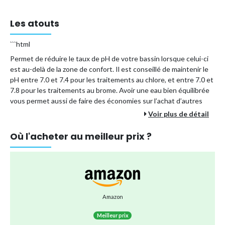
Les atouts
```html
Permet de réduire le taux de pH de votre bassin lorsque celui-ci
est au-delà de la zone de confort. Il est conseillé de maintenir le
pH entre 7.0 et 7.4 pour les traitements au chlore, et entre 7.0 et
7.8 pour les traitements au brome. Avoir une eau bien équilibrée
vous permet aussi de faire des économies sur l’achat d’autres
traitements pour piscine.
Voir plus de détail
AVANTAGES :
Où l'acheter au meilleur prix ?
Dissolution rapide et totale
Compatible avec tous les traitements et tous les
revêtements
Baisse le pH
Facilité de dosage et d’économie d’utilisation grâce au pot
Amazon
doseur
Optimise les traitements de désinfection
Meilleur prix