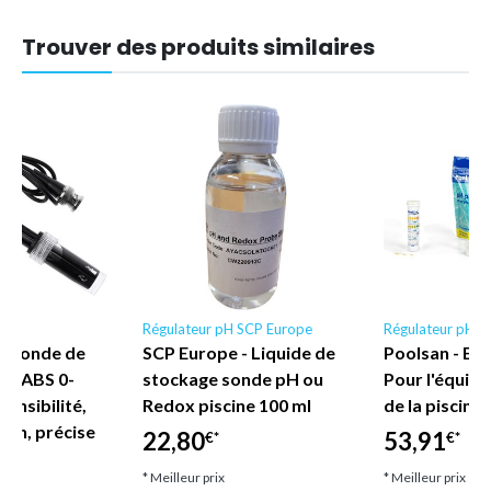
Trouver des produits similaires
Régulateur pH SCP Europe
Régulateur pH P
H-sonde de
SCP Europe - Liquide de
Poolsan - Ent
PH ABS 0-
stockage sonde pH ou
Pour l'équilib
ensibilité,
Redox piscine 100 ml
de la piscine
ion, précise
22,80
53,91
€*
€*
* Meilleur prix
* Meilleur prix