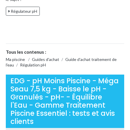
Régulateur pH
Tous les contenus :
Ma piscine
/
Guides d'achat
/
Guide d'achat traitement de
l'eau
/
Régulation pH
EDG - pH Moins Piscine - Méga
Seau 7,5 kg - Baisse le pH -
Granulés - pH- - Équilibre
l'Eau - Gamme Traitement
Piscine Essentiel : tests et avis
clients