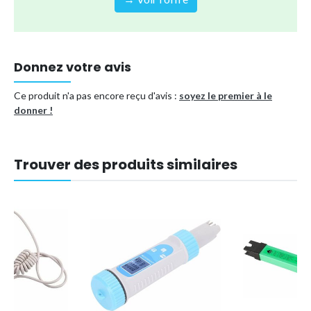
Marque
TUMALAGIA
Type de produit
Autres accessoires et
équipements
Référence (EAN)
7007950279190
Donnez votre avis
Ce produit n'a pas encore reçu d'avis :
soyez le premier à le
donner !
Trouver des produits similaires