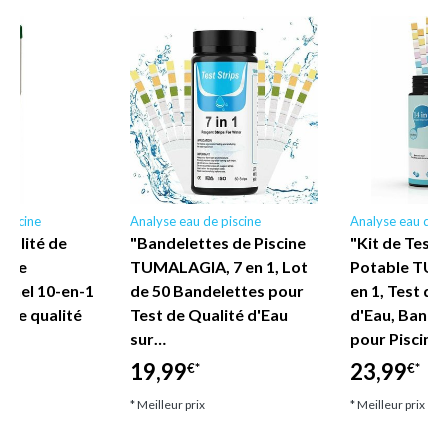
piscine
Analyse eau de piscine
Analyse eau de p
ualité de
"Bandelettes de Piscine
"Kit de Test 
ique
TUMALAGIA, 7 en 1, Lot
Potable TUM
onnel 10-en-1
de 50 Bandelettes pour
en 1, Test de
t de qualité
Test de Qualité d'Eau
d'Eau, Bande
sur…
pour Piscine
19,99
23,99
€*
€*
* Meilleur prix
* Meilleur prix