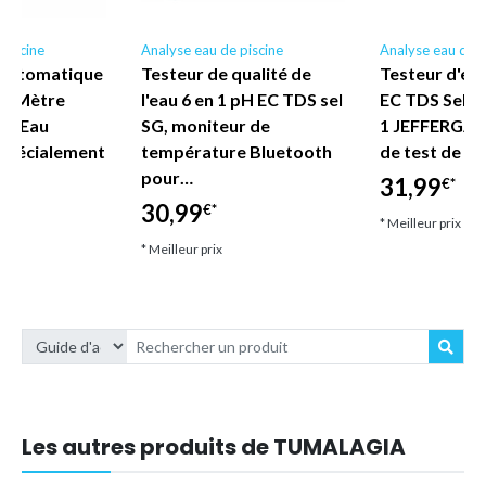
piscine
Analyse eau de piscine
Analyse eau de p
 Automatique
Testeur de qualité de
Testeur d'ea
PH-Mètre
l'eau 6 en 1 pH EC TDS sel
EC TDS Sel S
 l'Eau
SG, moniteur de
1 JEFFERGAR
Spécialement
température Bluetooth
de test de q
e…
pour…
31,99
€*
30,99
€*
* Meilleur prix
* Meilleur prix
Les autres produits de TUMALAGIA