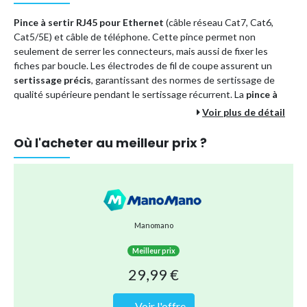
Pince à sertir RJ45 pour Ethernet
(câble réseau Cat7, Cat6,
Cat5/5E) et câble de téléphone. Cette pince permet non
seulement de serrer les connecteurs, mais aussi de fixer les
fiches par boucle. Les électrodes de fil de coupe assurent un
sertissage précis
, garantissant des normes de sertissage de
qualité supérieure pendant le sertissage récurrent. La
pince à
sertir multifonction RJ45
dispose de vis de réglage et de
Voir plus de détail
verrouillage, permettant un meilleur contrôle de l'interrupteur et
de la mémoire.
Où l'acheter au meilleur prix ?
Elle est idéale pour le sertissage de câbles réseau pour la maison,
le bureau, le laboratoire, les dortoirs et les magasins de
réparation. Convient pour les travailleurs professionnels du
réseau et les débutants ayant certaines compétences pratiques.
Compatible avec tous les connecteurs RJ45 blindés
Manomano
Connecteurs RJ45 Cat 7
Meilleur prix
Connecteurs RJ45
29,99 €
Connecteurs RJ11/12
→ Voir l'offre