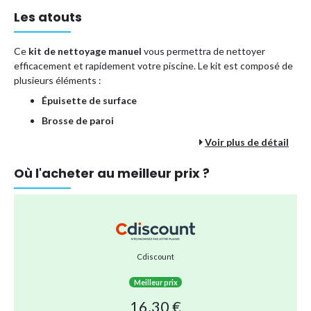
Les atouts
Ce
kit de nettoyage manuel
vous permettra de nettoyer
efficacement et rapidement votre piscine. Le kit est composé de
plusieurs éléments :
Épuisette de surface
Brosse de paroi
Tête de balai venturi
avec sac à débris (à relier au tuyau
Voir plus de détail
d'arrosage)
Où l'acheter au meilleur prix ?
Le matériel a été conçu en
ABS et polypropylène
pour assurer
une bonne durabilité. De couleur
bleue
, le kit a une taille totale de
48 x 34 x 12
. Le kit est compatible avec un manche télescopique
de 239 cm. Les dimensions de la brosse sont de 25 cm de
longueur. Le poids du kit est de 0,65 kg.
Cdiscount
Type de produit
Produits d'entretien
Meilleur prix
Référence (EAN)
3662874135805
16,30 €