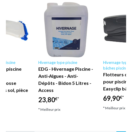
al piscine
Hivernage type piscine
Hivernage type p
bâches piscines
de piscine
EDG - Hivernage Piscine -
Flotteurs d'
ête
Anti-Algues - Anti-
pour piscine 
n brosse
Dépôts - Bidon 5 Litres -
Easyclip bâch
rs sol, pièce
Access
69,90
€*
23,80
€*
* Meilleur prix
* Meilleur prix