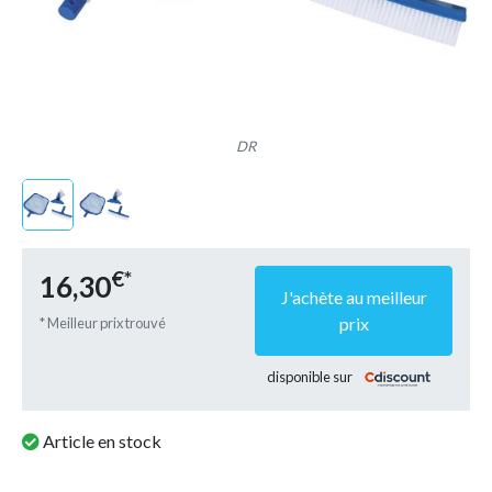
DR
€*
16,30
J'achète au meilleur
prix
* Meilleur prix trouvé
disponible sur
Article en stock