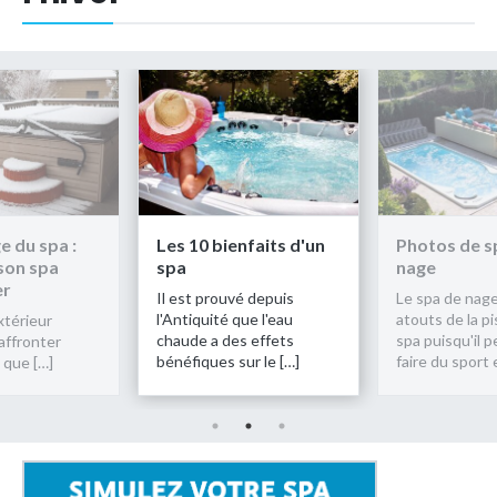
nfaits d'un
Photos de spas de
L'hivernage 
nage
préparer so
pour l'hiver
é depuis
Le spa de nage concilie les
que l'eau
atouts de la piscine et du
Votre spa exté
s effets
spa puisqu'il permet de
s'apprête à af
ur le […]
faire du sport et de se […]
l'hiver. Alors q