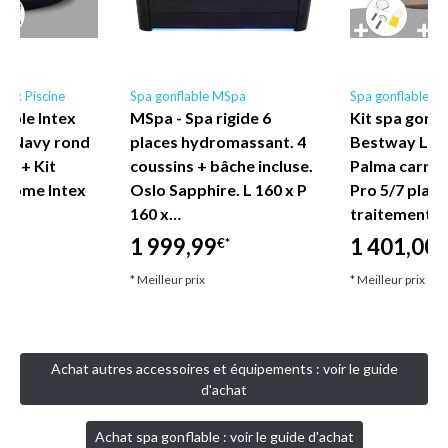
ntex Piscine
Spa gonflable MSpa
Spa gonflable B
lable Intex
MSpa - Spa rigide 6
Kit spa gonfl
e Navy rond
places hydromassant. 4
Bestway Lay
ces + Kit
coussins + bâche incluse.
Palma carré 
brome Intex
Oslo Sapphire. L 160 x P
Pro 5/7 place
160 x…
traitement 
1 999,99
1 401,00
€*
€
* Meilleur prix
* Meilleur prix
Achat autres accessoires et équipements : voir le guide
d'achat
Achat spa gonflable : voir le guide d'achat