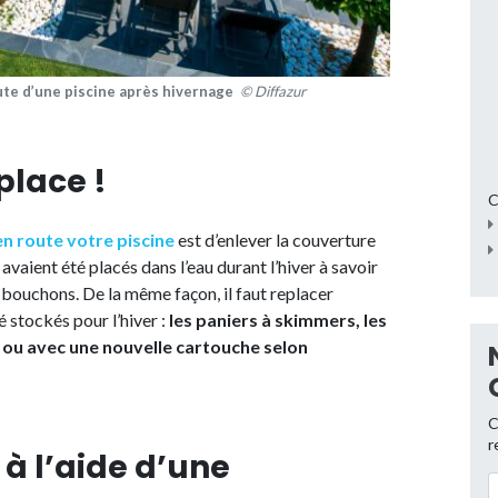
ute d’une piscine après hivernage
© Diffazur
place !
C
n route votre piscine
est d’enlever la couverture
avaient été placés dans l’eau durant l’hiver à savoir
s bouchons. De la même façon, il faut replacer
 stockés pour l’hiver :
les paniers à skimmers, les
é ou avec une nouvelle cartouche selon
C
r
s à l’aide d’une