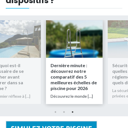
dispositifs ?
st-il
Dernière minute :
Sécurité pisc
e de se
découvrez notre
quelles
vant
comparatif des 5
réglementat
ans sa
meilleures échelles de
quels dispos
piscine pour 2026
La sécurité de
privées est no
éflexe à […]
Découvrez le monde […]