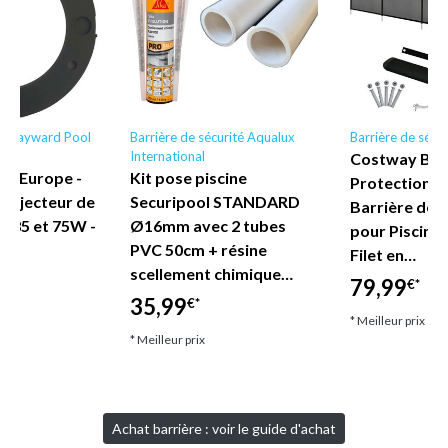
ine Hayward Pool
Barrière de sécurité Aqualux
Barrière de sécu
International
Costway Barr
ol Europe -
Kit pose piscine
Protection S
projecteur de
Securipool STANDARD
Barrière de S
es 35 et 75W -
Ø16mm avec 2 tubes
pour Piscine 
PVC 50cm + résine
Filet en…
scellement chimique…
79,99
€*
35,99
€*
* Meilleur prix
* Meilleur prix
Achat barrière : voir le guide d'achat