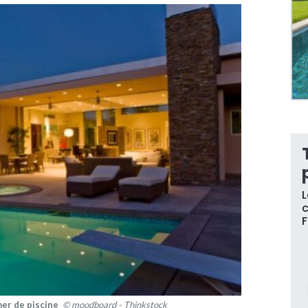
L
c
mer de piscine
© moodboard - Thinkstock