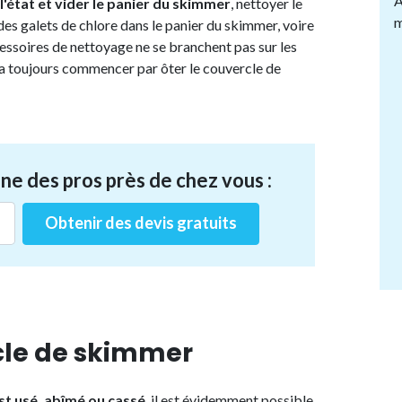
A
l'état et vider le panier du skimmer
, nettoyer le
m
des galets de chlore dans le panier du skimmer, voire
essoires de nettoyage ne se branchent pas sur les
dra toujours commencer par ôter le couvercle de
ne des pros près de chez vous :
Obtenir des devis gratuits
rcle de skimmer
st usé, abîmé ou cassé
, il est évidemment possible