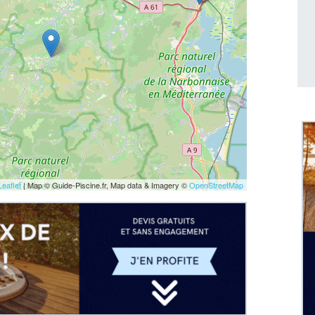
Leaflet
| Map © Guide-Piscine.fr, Map data & Imagery ©
OpenStreetMap