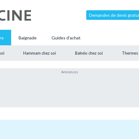
Demandes de devis gratui
re
Baignade
Guides d'achat
soi
Hammam chez soi
Balnéo chez soi
Thermes