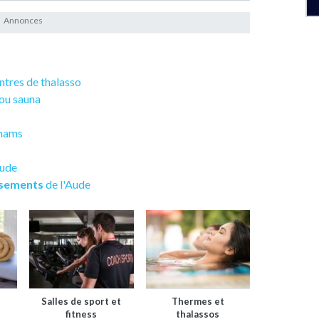
entres de thalasso
 ou sauna
s
mmams
Aude
ssements
de l'Aude
Salles de sport et
Thermes et
fitness
thalassos