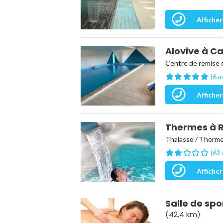
Afficher
Alovive à C
Centre de remise 
(6 a
Afficher
Thermes à 
Thalasso / Therm
(62 
Afficher
Salle de sp
(42,4 km)