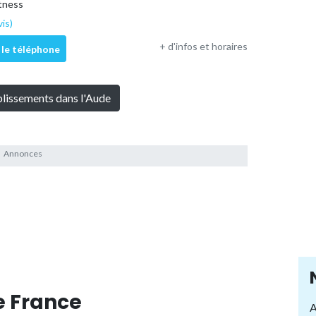
itness
vis)
+ d'infos et horaires
 le téléphone
blissements dans l'Aude
e France
A