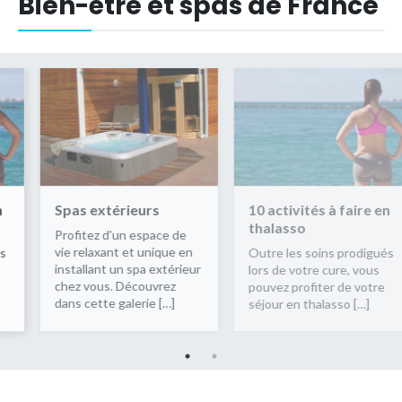
Bien-être et spas de France
rieurs
10 activités à faire en
Spas extéri
thalasso
un espace de
Profitez d'un 
 et unique en
vie relaxant e
Outre les soins prodigués
n spa extérieur
installant un s
lors de votre cure, vous
Découvrez
chez vous. Dé
pouvez profiter de votre
alerie […]
dans cette gal
séjour en thalasso […]