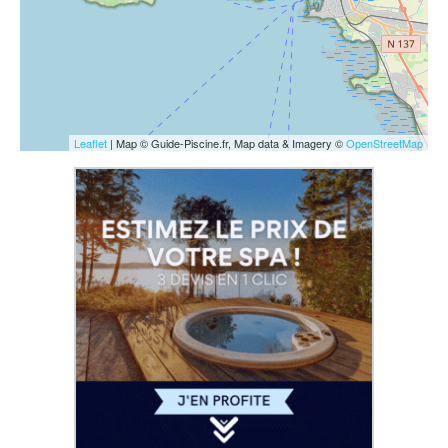
Leaflet
| Map © Guide-Piscine.fr, Map data & Imagery ©
OpenStreetMap