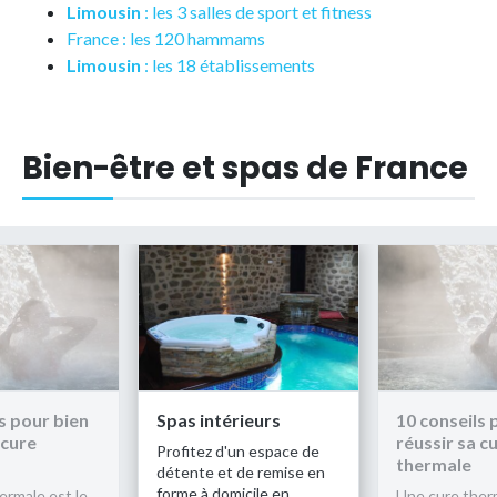
Limousin
: les 3 salles de sport et fitness
France : les 120 hammams
Limousin
: les 18 établissements
Bien-être et spas de France
s pour bien
Spas intérieurs
10 conseils 
 cure
réussir sa c
Profitez d'un espace de
thermale
détente et de remise en
forme à domicile en
ermale est le
Une cure therm