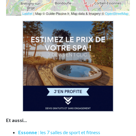
Leaflet
| Map © Guide-Piscine.fr, Map data & Imagery ©
OpenStreetMap
Et aussi...
Essonne
: les 7 salles de sport et fitness