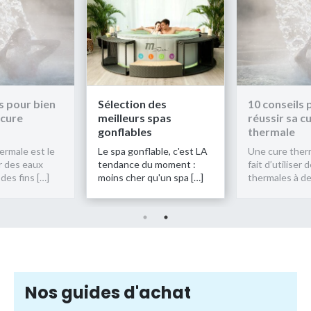
s pour bien
Sélection des
10 conseils 
 cure
meilleurs spas
réussir sa c
gonflables
thermale
ermale est le
Le spa gonflable, c'est LA
Une cure therm
er des eaux
tendance du moment :
fait d’utiliser
des fins […]
moins cher qu'un spa […]
thermales à de
Nos guides d'achat