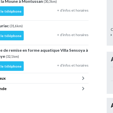
 la Moune à Montussan
(30,3 km)
+ d'infos et horaires
 le téléphone
uriac
(31,6 km)
C
+ d'infos et horaires
 le téléphone
tre de remise en forme aquatique Villa Sensoya à
aye
(32,1 km)
+ d'infos et horaires
 le téléphone
aux
onde