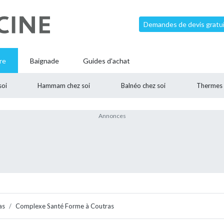
Demandes de devis gratui
re
Baignade
Guides d'achat
soi
Hammam chez soi
Balnéo chez soi
Thermes
as
Complexe Santé Forme à Coutras