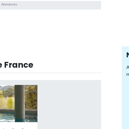
e France
A
m