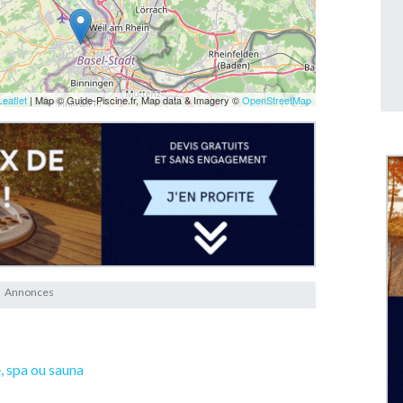
Leaflet
| Map © Guide-Piscine.fr, Map data & Imagery ©
OpenStreetMap
e, spa ou sauna