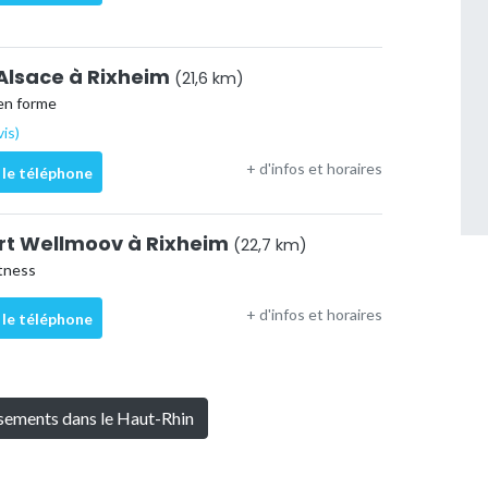
Alsace à Rixheim
(21,6 km)
en forme
vis)
+ d'infos et horaires
 le téléphone
ort Wellmoov à Rixheim
(22,7 km)
itness
+ d'infos et horaires
 le téléphone
ssements dans le Haut-Rhin