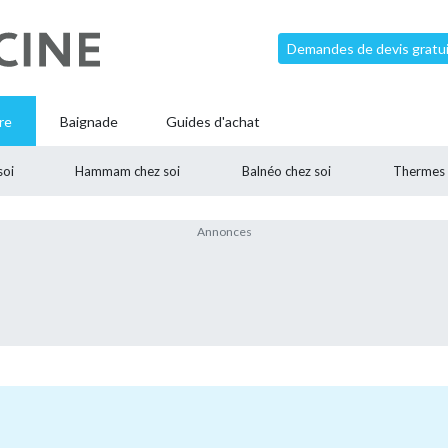
Demandes de devis gratui
re
Baignade
Guides d'achat
soi
Hammam chez soi
Balnéo chez soi
Thermes