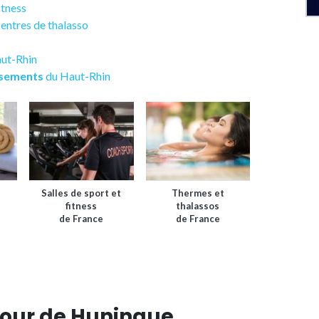
fitness
centres de thalasso
aut-Rhin
ssements
du Haut-Rhin
Salles de sport et
Thermes et
fitness
thalassos
de France
de France
tour de Huningue