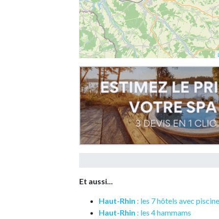
Et aussi...
Haut-Rhin
: les 7 hôtels avec piscin
Haut-Rhin
: les 4 hammams