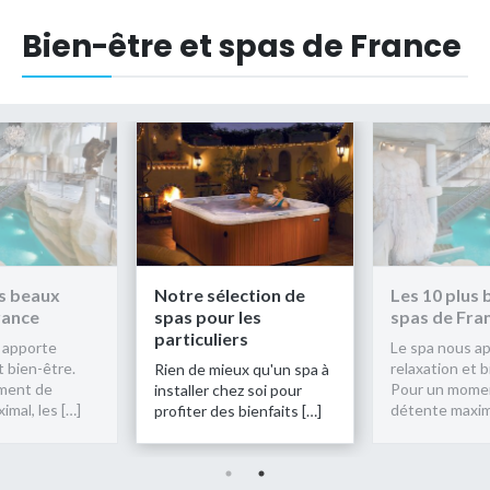
Bien-être et spas de France
us beaux
Notre sélection de
Les 10 plus
rance
spas pour les
spas de Fra
particuliers
 apporte
Le spa nous a
t bien-être.
relaxation et b
Rien de mieux qu'un spa à
ment de
Pour un mome
installer chez soi pour
mal, les […]
détente maxima
profiter des bienfaits […]