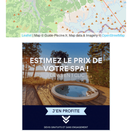
Leaflet
| Map © Guide-Piscine.fr, Map data & Imagery ©
OpenStreetMap