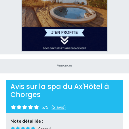
Avis sur la spa du Ax'Hôtel à
Chorges
5/5
(2 avis)
Note détaillée :
Accueil