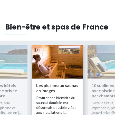
Bien-être et spas de France
es hôtels
Les plus beaux saunas
10 sublimes
ne privée
en images
avec piscine
bre
par chambr
Profiter des bienfaits du
sauna à domicile est
ve, vue
Hôtel de rêve,
désormais possible grâce
piscine et
imprenable, pi
aux installations […]
atifs… on en […]
jacuzzi privati