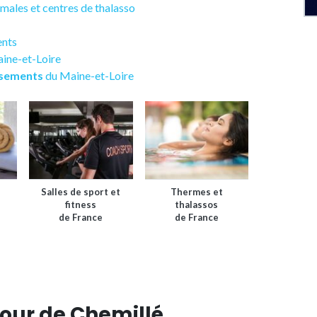
ermales et centres de thalasso
ents
aine-et-Loire
ssements
du Maine-et-Loire
Salles de sport et
Thermes et
fitness
thalassos
de France
de France
our de Chemillé