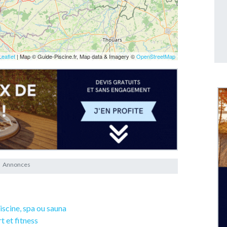
Leaflet
| Map © Guide-Piscine.fr, Map data & Imagery ©
OpenStreetMap
piscine, spa ou sauna
rt et fitness