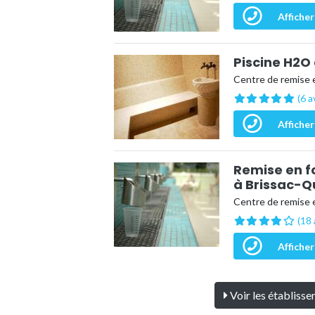
Afficher
Piscine H2O
Centre de remise 
(6 a
Afficher
Remise en f
à Brissac-Q
Centre de remise 
(18 
Afficher
Voir les établiss