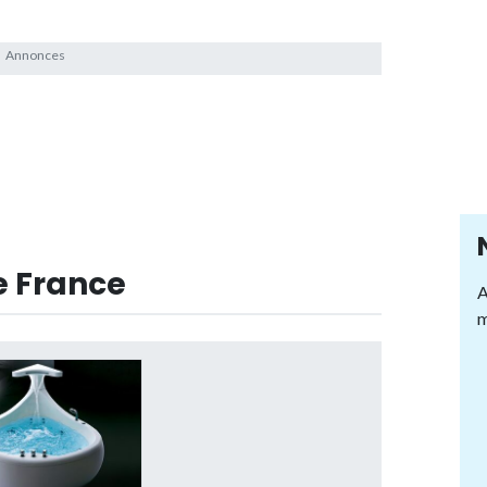
e France
A
m