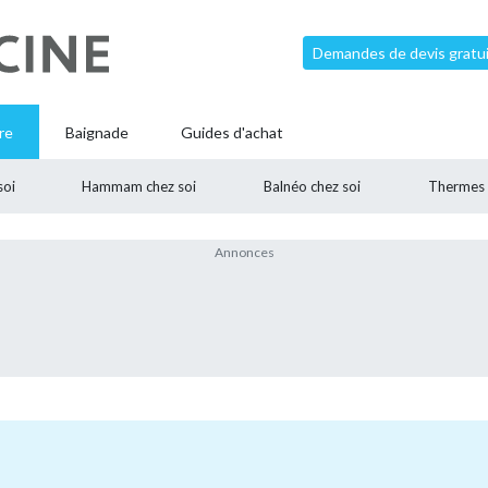
Demandes de devis gratui
re
Baignade
Guides d'achat
soi
Hammam chez soi
Balnéo chez soi
Thermes