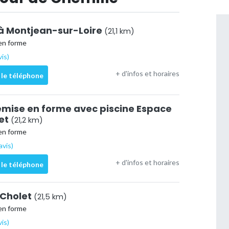
à Montjean-sur-Loire
(21,1 km)
en forme
vis)
+ d'infos et horaires
 le téléphone
emise en forme avec piscine Espace
et
(21,2 km)
en forme
avis)
+ d'infos et horaires
 le téléphone
 Cholet
(21,5 km)
en forme
vis)