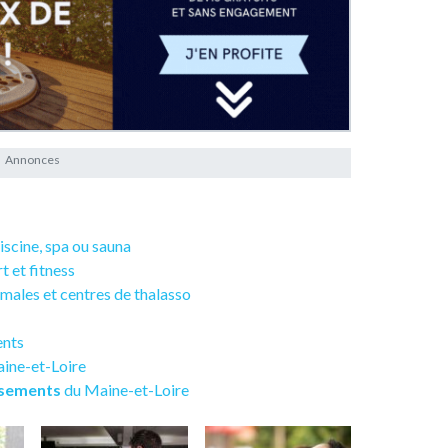
piscine, spa ou sauna
rt et fitness
ermales et centres de thalasso
ents
aine-et-Loire
ssements
du Maine-et-Loire