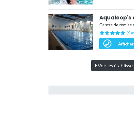
Aqualoop's 
Centre de remise 
(6 a
Afficher
Voir les établiss