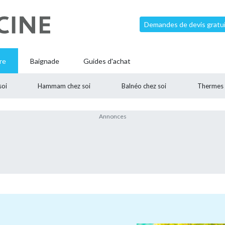
Demandes de devis gratui
re
Baignade
Guides d'achat
soi
Hammam chez soi
Balnéo chez soi
Thermes