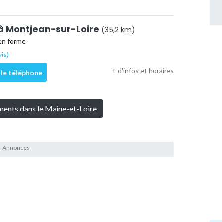
à Montjean-sur-Loire
(35,2 km)
en forme
vis)
+ d'infos et horaires
 le téléphone
ements dans le Maine-et-Loire