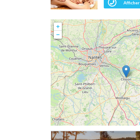
Afficher
+
−