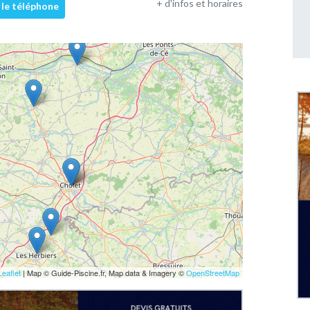
+ d'infos et horaires
 le téléphone
Leaflet
| Map © Guide-Piscine.fr, Map data & Imagery ©
OpenStreetMap