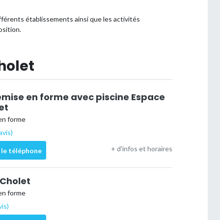
fférents établissements ainsi que les activités
sition.
holet
emise en forme avec piscine Espace
et
en forme
avis)
+ d'infos et horaires
 le téléphone
Cholet
en forme
vis)