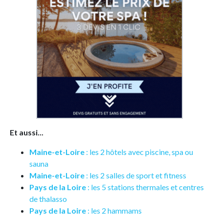
Et aussi...
Maine-et-Loire
: les 2 hôtels avec piscine, spa ou
sauna
Maine-et-Loire
: les 2 salles de sport et fitness
Pays de la Loire
: les 5 stations thermales et centres
de thalasso
Pays de la Loire
: les 2 hammams