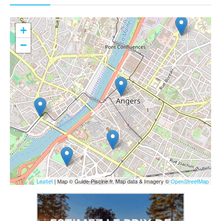
+
−
Leaflet
| Map © Guide-Piscine.fr, Map data & Imagery ©
OpenStreetMap