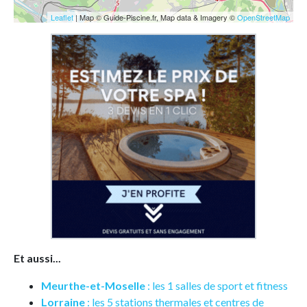
Leaflet
| Map © Guide-Piscine.fr, Map data & Imagery ©
OpenStreetMap
Et aussi...
Meurthe-et-Moselle
: les 1 salles de sport et fitness
Lorraine
: les 5 stations thermales et centres de