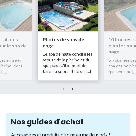
 raisons
Photos de spas de
10 bonnes r
ur le spa de
nage
d'opter pour
nage
Le spa de nage concilie les
atouts de la piscine et du
tez entre un
Si vous hésite
spa puisqu'il permet de
iscine, c’est
spa et une pisc
faire du sport et de se […]
 […]
que vous ne […
Nos guides d'achat
Accessoires et produits piscine au meilleur prix !