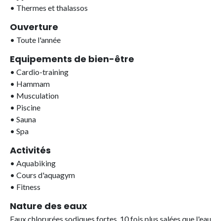
•
Thermes et thalassos
Ouverture
•
Toute l'année
Equipements de bien-être
•
Cardio-training
•
Hammam
•
Musculation
•
Piscine
•
Sauna
•
Spa
Activités
•
Aquabiking
•
Cours d'aquagym
•
Fitness
Nature des eaux
Eaux chlorurées sodiques fortes, 10 fois plus salées que l'eau