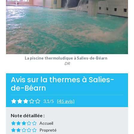
La piscine thermoludique à Salies-de-Béarn
DR
Avis sur la thermes à Salies-
de-Béarn
3,1/5
(45 avis)
Note détaillée :
Accueil
Propreté