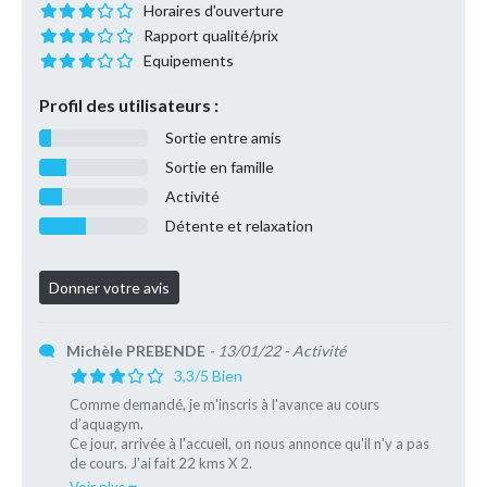
Horaires d'ouverture
Rapport qualité/prix
Equipements
Profil des utilisateurs :
Sortie entre amis
Sortie en famille
Activité
Détente et relaxation
Michèle PREBENDE
- 13/01/22
- Activité
3,3/5 Bien
Comme demandé, je m'inscris à l'avance au cours
d’aquagym.
Ce jour, arrivée à l'accueil, on nous annonce qu'il n'y a pas
de cours. J'ai fait 22 kms X 2.
Cela aurait été correct de nous avertir, afin de nous éviter