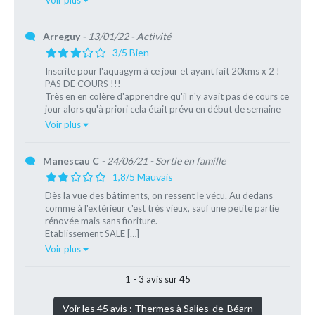
Voir plus
[…]
Arreguy
- 13/01/22
- Activité
3/5 Bien
Inscrite pour l'aquagym à ce jour et ayant fait 20kms x 2 !
PAS DE COURS !!!
Très en en colère d'apprendre qu'il n'y avait pas de cours ce
jour alors qu'à priori cela était prévu en début de semaine
[…]
Voir plus
Manescau C
- 24/06/21
- Sortie en famille
1,8/5 Mauvais
Dès la vue des bâtiments, on ressent le vécu. Au dedans
comme à l'extérieur c'est très vieux, sauf une petite partie
rénovée mais sans fioriture.
Etablissement SALE […]
Voir plus
1 - 3 avis sur 45
Voir les 45 avis : Thermes à Salies-de-Béarn