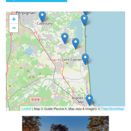
+
−
Leaflet
| Map © Guide-Piscine.fr, Map data & Imagery ©
OpenStreetMap