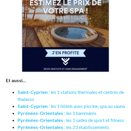
Et aussi...
Saint-Cyprien
: les 1 stations thermales et centres de
thalasso
Saint-Cyprien
: les 1 hôtels avec piscine, spa ou sauna
Pyrénées-Orientales
: les 1 hammams
Pyrénées-Orientales
: les 1 salles de sport et fitness
Pyrénées-Orientales
: les 23 établissements