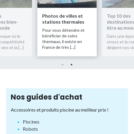
s
Photos de villes et
Top 10 des
ns bien-
stations thermales
destinations
onde
être au mo
Pour vous détendre et
bénéficier de soins
oque où le
Dans une époq
thermaux, il existe en
 compétitivité
stress et la co
France de très […]
vies et la […]
dirigent nos vi
Nos guides d'achat
Accessoires et produits piscine au meilleur prix !
Piscines
Robots